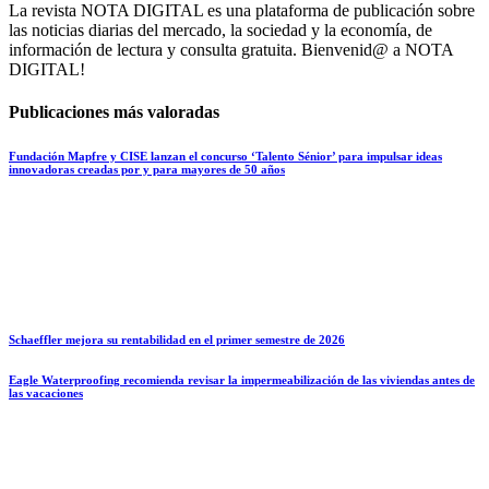
La revista NOTA DIGITAL es una plataforma de publicación sobre
las noticias diarias del mercado, la sociedad y la economía, de
información de lectura y consulta gratuita. Bienvenid@ a NOTA
DIGITAL!
Publicaciones más valoradas
Fundación Mapfre y CISE lanzan el concurso ‘Talento Sénior’ para impulsar ideas
innovadoras creadas por y para mayores de 50 años
Schaeffler mejora su rentabilidad en el primer semestre de 2026
Eagle Waterproofing recomienda revisar la impermeabilización de las viviendas antes de
las vacaciones