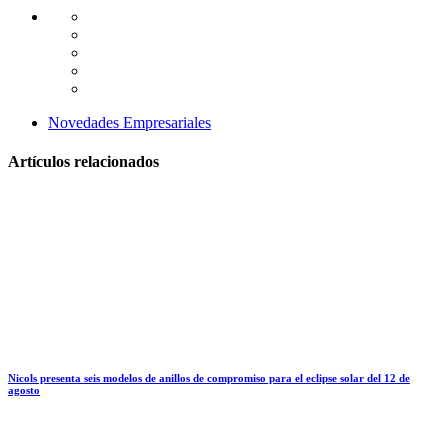
Novedades Empresariales
Artículos relacionados
Nicols presenta seis modelos de anillos de compromiso para el eclipse solar del 12 de
agosto