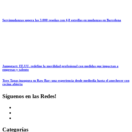
Servimudanzas supera las 3.000 reseñas con 4,8 estrellas en mudanzas en Barcelona
Jumpstart: EE.UU. redefine la movilidad profesional con medidas que impactan a
empresas y talento
Toro Tapas inaugura su Raw Bar: una experiencia desde mediodía hasta el anochecer con
cocina abierta
Síguenos en las Redes!
Categorías