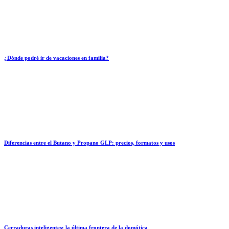
¿Dónde podré ir de vacaciones en familia?
Diferencias entre el Butano y Propano GLP: precios, formatos y usos
Cerraduras inteligentes: la última frontera de la domótica