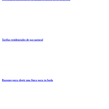
Tarifas residenciales de gas natural
Razones para elegir una finca para tu boda