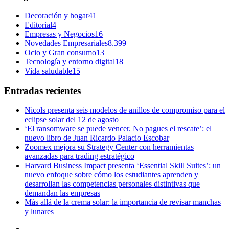
Decoración y hogar
41
Editorial
4
Empresas y Negocios
16
Novedades Empresariales
8.399
Ocio y Gran consumo
13
Tecnología y entorno digital
18
Vida saludable
15
Entradas recientes
Nicols presenta seis modelos de anillos de compromiso para el
eclipse solar del 12 de agosto
‘El ransomware se puede vencer. No pagues el rescate’: el
nuevo libro de Juan Ricardo Palacio Escobar
Zoomex mejora su Strategy Center con herramientas
avanzadas para trading estratégico
Harvard Business Impact presenta ‘Essential Skill Suites’: un
nuevo enfoque sobre cómo los estudiantes aprenden y
desarrollan las competencias personales distintivas que
demandan las empresas
Más allá de la crema solar: la importancia de revisar manchas
y lunares