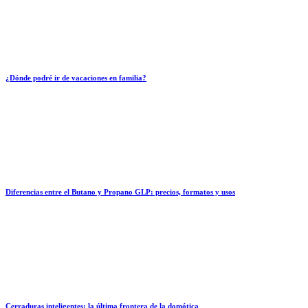
¿Dónde podré ir de vacaciones en familia?
Diferencias entre el Butano y Propano GLP: precios, formatos y usos
Cerraduras inteligentes: la última frontera de la domótica