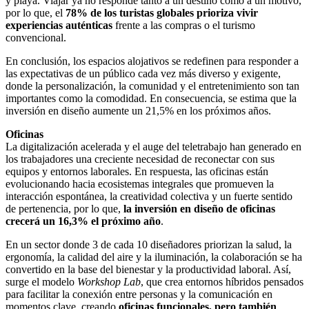
y playa. Viajar ya no responde tanto a un destino como a un motivo,
por lo que, el
78% de los turistas globales prioriza vivir
experiencias auténticas
frente a las compras o el turismo
convencional.
En conclusión, los espacios alojativos se redefinen para responder a
las expectativas de un público cada vez más diverso y exigente,
donde la personalización, la comunidad y el entretenimiento son tan
importantes como la comodidad. En consecuencia, se estima que la
inversión en diseño aumente un 21,5% en los próximos años.
Oficinas
La digitalización acelerada y el auge del teletrabajo han generado en
los trabajadores una creciente necesidad de reconectar con sus
equipos y entornos laborales. En respuesta, las oficinas están
evolucionando hacia ecosistemas integrales que promueven la
interacción espontánea, la creatividad colectiva y un fuerte sentido
de pertenencia, por lo que,
la inversión en diseño de oficinas
crecerá un 16,3% el próximo año
.
En un sector donde 3 de cada 10 diseñadores priorizan la salud, la
ergonomía, la calidad del aire y la iluminación, la colaboración se ha
convertido en la base del bienestar y la productividad laboral. Así,
surge el modelo
Workshop Lab
, que crea entornos híbridos pensados
para facilitar la conexión entre personas y la comunicación en
momentos clave, creando
oficinas funcionales, pero también