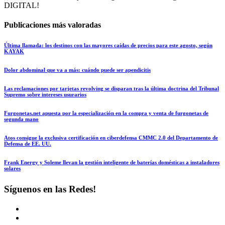
DIGITAL!
Publicaciones más valoradas
Última llamada: los destinos con las mayores caídas de precios para este agosto, según
KAYAK
Dolor abdominal que va a más: cuándo puede ser apendicitis
Las reclamaciones por tarjetas revolving se disparan tras la última doctrina del Tribunal
Supremo sobre intereses usurarios
Furgonetas.net apuesta por la especialización en la compra y venta de furgonetas de
segunda mano
Atos consigue la exclusiva certificación en ciberdefensa CMMC 2.0 del Departamento de
Defensa de EE. UU.
Frank Energy y Soleme llevan la gestión inteligente de baterías domésticas a instaladores
solares
Síguenos en las Redes!