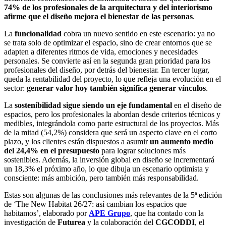
74% de los profesionales de la arquitectura y del interiorismo
afirme que el diseño mejora el bienestar de las personas
.
La
funcionalidad
cobra un nuevo sentido en este escenario: ya no
se trata solo de optimizar el espacio, sino de crear entornos que se
adapten a diferentes ritmos de vida, emociones y necesidades
personales. Se convierte así en la segunda gran prioridad para los
profesionales del diseño, por detrás del bienestar. En tercer lugar,
queda la rentabilidad del proyecto, lo que refleja una evolución en el
sector:
generar valor hoy también significa generar vínculos
.
La
sostenibilidad sigue siendo un eje fundamental
en el diseño de
espacios, pero los profesionales la abordan desde criterios técnicos y
medibles, integrándola como parte estructural de los proyectos. Más
de la mitad (54,2%) considera que será un aspecto clave en el corto
plazo, y los clientes están dispuestos a asumir
un aumento medio
del 24,4% en el presupuesto
para lograr soluciones más
sostenibles. Además, la inversión global en diseño se incrementará
un 18,3% el próximo año, lo que dibuja un escenario optimista y
consciente: más ambición, pero también más responsabilidad.
Estas son algunas de las conclusiones más relevantes de la 5ª edición
de ‘The New Habitat 26/27: así cambian los espacios que
habitamos’, elaborado por
APE Grupo
, que ha contado con la
investigación de
Futurea
y la colaboración del
CGCODDI
, el