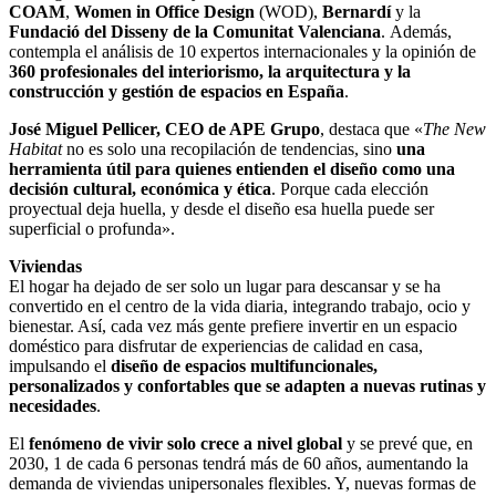
COAM
,
Women in Office Design
(WOD),
Bernardí
y la
Fundació del Disseny de la Comunitat Valenciana
. Además,
contempla el análisis de 10 expertos internacionales y la opinión de
360 profesionales del interiorismo, la arquitectura y la
construcción y gestión de espacios en España
.
José Miguel Pellicer, CEO de APE Grupo
, destaca que «
The New
Habitat
no es solo una recopilación de tendencias, sino
una
herramienta útil para quienes entienden el diseño como una
decisión cultural, económica y ética
. Porque cada elección
proyectual deja huella, y desde el diseño esa huella puede ser
superficial o profunda».
Viviendas
El hogar ha dejado de ser solo un lugar para descansar y se ha
convertido en el centro de la vida diaria, integrando trabajo, ocio y
bienestar. Así, cada vez más gente prefiere invertir en un espacio
doméstico para disfrutar de experiencias de calidad en casa,
impulsando el
diseño de espacios multifuncionales,
personalizados y confortables que se adapten a nuevas rutinas y
necesidades
.
El
fenómeno de vivir solo crece a nivel global
y se prevé que, en
2030, 1 de cada 6 personas tendrá más de 60 años, aumentando la
demanda de viviendas unipersonales flexibles. Y, nuevas formas de