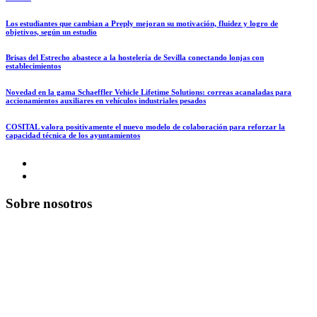
Los estudiantes que cambian a Preply mejoran su motivación, fluidez y logro de
objetivos, según un estudio
Brisas del Estrecho abastece a la hostelería de Sevilla conectando lonjas con
establecimientos
Novedad en la gama Schaeffler Vehicle Lifetime Solutions: correas acanaladas para
accionamientos auxiliares en vehículos industriales pesados
COSITAL valora positivamente el nuevo modelo de colaboración para reforzar la
capacidad técnica de los ayuntamientos
Sobre nosotros