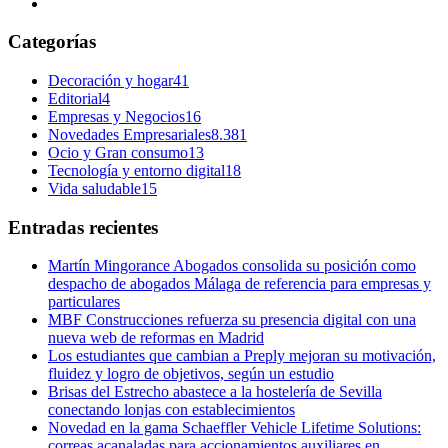
Categorías
Decoración y hogar
41
Editorial
4
Empresas y Negocios
16
Novedades Empresariales
8.381
Ocio y Gran consumo
13
Tecnología y entorno digital
18
Vida saludable
15
Entradas recientes
Martín Mingorance Abogados consolida su posición como
despacho de abogados Málaga de referencia para empresas y
particulares
MBF Construcciones refuerza su presencia digital con una
nueva web de reformas en Madrid
Los estudiantes que cambian a Preply mejoran su motivación,
fluidez y logro de objetivos, según un estudio
Brisas del Estrecho abastece a la hostelería de Sevilla
conectando lonjas con establecimientos
Novedad en la gama Schaeffler Vehicle Lifetime Solutions:
correas acanaladas para accionamientos auxiliares en