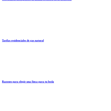
Tarifas residenciales de gas natural
Razones para elegir una finca para tu boda