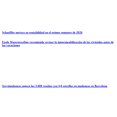
Schaeffler mejora su rentabilidad en el primer semestre de 2026
Eagle Waterproofing recomienda revisar la impermeabilización de las viviendas antes de
las vacaciones
Servimudanzas supera las 3.000 reseñas con 4,8 estrellas en mudanzas en Barcelona