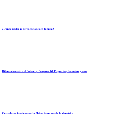
¿Dónde podré ir de vacaciones en familia?
Diferencias entre el Butano y Propano GLP: precios, formatos y usos
Cerraduras inteligentes: la última frontera de la domótica