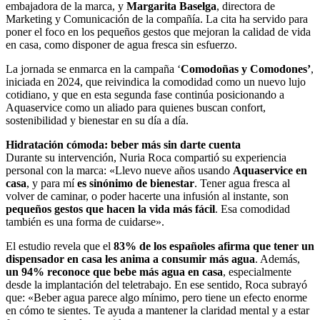
embajadora de la marca, y
Margarita Baselga
, directora de
Marketing y Comunicación de la compañía. La cita ha servido para
poner el foco en los pequeños gestos que mejoran la calidad de vida
en casa, como disponer de agua fresca sin esfuerzo.
La jornada se enmarca en la campaña ‘
Comodoñas y Comodones’
,
iniciada en 2024, que reivindica la comodidad como un nuevo lujo
cotidiano, y que en esta segunda fase continúa posicionando a
Aquaservice como un aliado para quienes buscan confort,
sostenibilidad y bienestar en su día a día.
Hidratación cómoda: beber más sin darte cuenta
Durante su intervención, Nuria Roca compartió su experiencia
personal con la marca: «Llevo nueve años usando
Aquaservice en
casa
, y para mí
es sinónimo de bienestar
. Tener agua fresca al
volver de caminar, o poder hacerte una infusión al instante, son
pequeños gestos que hacen la vida más fácil
. Esa comodidad
también es una forma de cuidarse».
El estudio revela que el
83% de los españoles afirma que tener un
dispensador en casa les anima a consumir más agua
. Además,
un 94% reconoce que bebe más agua en casa
, especialmente
desde la implantación del teletrabajo. En ese sentido, Roca subrayó
que: «Beber agua parece algo mínimo, pero tiene un efecto enorme
en cómo te sientes. Te ayuda a mantener la claridad mental y a estar