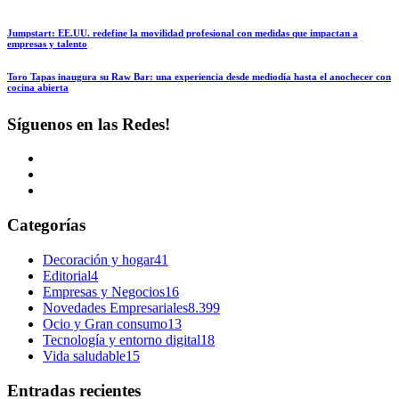
Jumpstart: EE.UU. redefine la movilidad profesional con medidas que impactan a
empresas y talento
Toro Tapas inaugura su Raw Bar: una experiencia desde mediodía hasta el anochecer con
cocina abierta
Síguenos en las Redes!
Categorías
Decoración y hogar
41
Editorial
4
Empresas y Negocios
16
Novedades Empresariales
8.399
Ocio y Gran consumo
13
Tecnología y entorno digital
18
Vida saludable
15
Entradas recientes