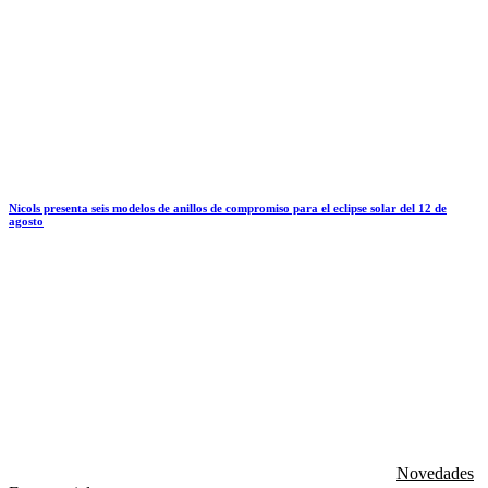
Nicols presenta seis modelos de anillos de compromiso para el eclipse solar del 12 de
agosto
Novedades