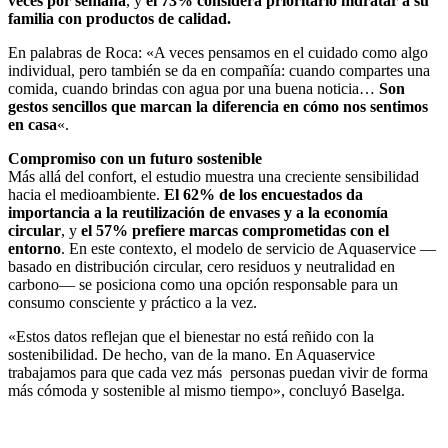
veces por semana
, y
el 73% considera prioritario hidratar a su
familia con productos de calidad.
En palabras de Roca: «A veces pensamos en el cuidado como algo
individual, pero también se da en compañía: cuando compartes una
comida, cuando brindas con agua por una buena noticia…
Son
gestos sencillos que marcan la diferencia en cómo nos sentimos
en casa
«.
Compromiso con un futuro sostenible
Más allá del confort, el estudio muestra una creciente sensibilidad
hacia el medioambiente.
El 62% de los encuestados da
importancia a la reutilización de envases y a la
economía
circular
, y
el 57% prefiere marcas comprometidas con el
entorno
. En este contexto, el modelo de servicio de Aquaservice —
basado en distribución circular, cero residuos y neutralidad en
carbono— se posiciona como una opción responsable para un
consumo consciente y práctico a la vez.
«Estos datos reflejan que el bienestar no está reñido con la
sostenibilidad. De hecho, van de la mano. En Aquaservice
trabajamos para que cada vez más personas puedan vivir de forma
más cómoda y sostenible al mismo tiempo», concluyó Baselga.