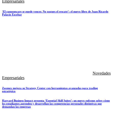
Empresariales
‘El ransomware se puede vencer. No pagues el rescate’: el nuevo libro de Juan Ricardo
Palacio Escobar
Novedades
Empresariales
Zoomex mejora su Strategy Center con herramientas avanzadas para trading
estratégico
Harvard Business Impact presenta ‘Essential Skill Suites’: un nuevo enfoque sobre cómo
los estudiantes aprenden y desarrollan las competencias personales distintivas que
demandan las empresas