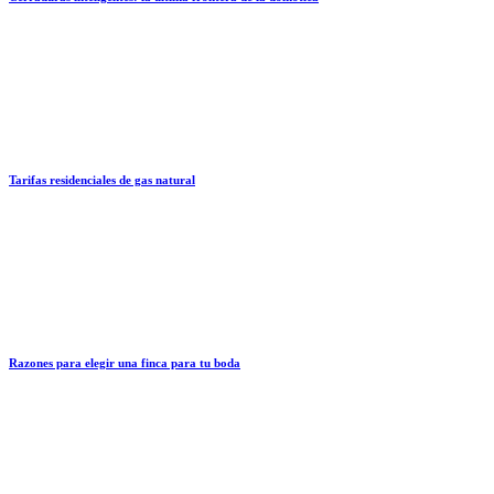
Tarifas residenciales de gas natural
Razones para elegir una finca para tu boda