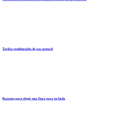
Tarifas residenciales de gas natural
Razones para elegir una finca para tu boda