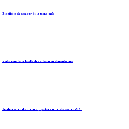
Beneficios de escapar de la tecnología
Reducción de la huella de carbono en alimentación
Tendencias en decoración y pintura para oficinas en 2021