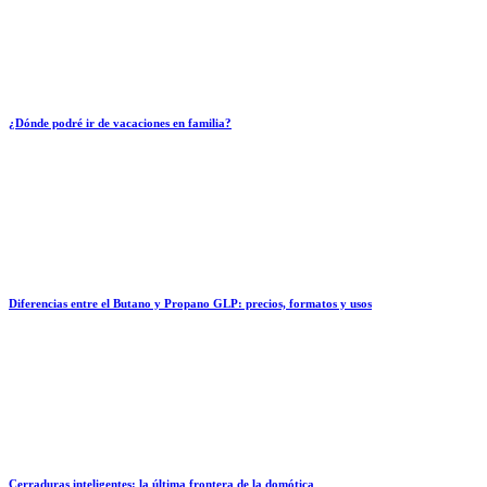
¿Dónde podré ir de vacaciones en familia?
Diferencias entre el Butano y Propano GLP: precios, formatos y usos
Cerraduras inteligentes: la última frontera de la domótica