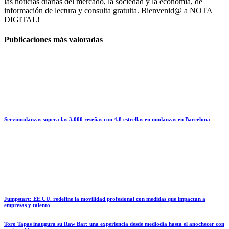
las noticias diarias del mercado, la sociedad y la economía, de
información de lectura y consulta gratuita. Bienvenid@ a NOTA
DIGITAL!
Publicaciones más valoradas
Servimudanzas supera las 3.000 reseñas con 4,8 estrellas en mudanzas en Barcelona
Jumpstart: EE.UU. redefine la movilidad profesional con medidas que impactan a
empresas y talento
Toro Tapas inaugura su Raw Bar: una experiencia desde mediodía hasta el anochecer con