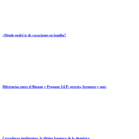
¿Dónde podré ir de vacaciones en familia?
Diferencias entre el Butano y Propano GLP: precios, formatos y usos
Cerraduras inteligentes: la última frontera de la domótica