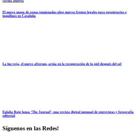
cocina abierta
El nuevo mapa de zonas tensionadas abre nuevos frentes legales para propietarios e
inquilinos en Cataluña
La luz roja, el nuevo aftersun, actúa en la recuperación de la piel después del sol
Eulalia Roig lanza ‘The Journal’, una revista digital mensual de entrevistas y fotografía
editorial
Síguenos en las Redes!