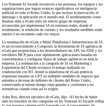
Los National AI Awards reconocen a las personas, los equipos y las
organizaciones que logran avances significativos en inteligencia
artificial en todo el Reino Unido, lo que incluye la innovación, el
liderazgo y la aplicación en el mundo real. El nombramiento como
finalista sitúa a eGain entre un selecto grupo de empresas
reconocidas por implementar IA en entornos reales, donde el
rendimiento, la rendición de cuentas y los resultados medibles están
sujetos a un escrutinio cada vez mayor.
La nominación de eGain a Mejor Plataforma e Infraestructura de IA
es un reconocimiento a Composer, la herramienta de IA agéntica de
eGain que proporciona a los desarrolladores las API, los SDK y los
servidores MCP para crear rápidamente aplicaciones basadas en
conocimientos y configurar flujos de trabajo agénticos en toda la
empresa. La nominación a la categoría de IA en Marketing y
Experiencia del Cliente reconoce el trabajo realizado en
colaboración con BT, donde la plataforma de eGain potencia
respuestas basadas en GPT en múltiples unidades de negocio que
atienden a decenas de millones de clientes del Reino Unido,
conservando al mismo tiempo rutas guiadas y conformes a las
normativas cuando estas así lo exigen.
Ashu Roy, director ejecutivo de eGain, dijo: «El hecho de haber
sido reconocidos en dos categorías en los National AI Awards refleja
lo que nuestros clientes están logrando con el conocimiento de