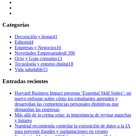
Categorías
Decoración y hogar
41
Editorial
4
Empresas y Negocios
16
Novedades Empresariales
8.396
Ocio y Gran consumo
13
Tecnología y entorno digital
18
Vida saludable
15
Entradas recientes
Harvard Business Impact presenta ‘Essential Skill Suites’: un
nuevo enfoque sobre cómo los estudiantes aprenden y
desarrollan las competencias personales distintivas que
demandan las empresas
Más allá de la crema solar: la importancia de revisar manchas
y lunares
Namirial recomienda controlar la exposición de datos a la IA
para prevenir fraudes y suplantaciones en verano