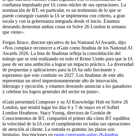
confianza impulsado por IA como núcleo de sus operaciones. La
nominación de BT, en particular, es un testimonio de lo que se
puede conseguir cuando la IA se implementa con criterio, a gran
escala y con la gobernanza integrada desde el inicio. Estamos
deseando demostrar ambas cosas en Solve 26 London la semana
que viene».
Fergus Bruce, director ejecutivo de los National AI Awards, dijo:
«Nos complace reconocer a eGain como finalista de los National AI
Awards 2026. La lista de finalistas refleja la consolidación del
trabajo que se está realizando en todo el Reino Unido para que la IA
pase de ser una ambición a lograr un impacto práctico. La diversidad
de propuestas y aplicaciones para la IA ha sido fascinante y
esperamos que esto continúe en 2027. Los finalistas de este año
representan un nivel impresionantemente alto de innovación,
liderazgo y ejecución, y estamos deseando anunciar a los ganadores
y celebrar los logros generales del sector en junio».
eGain presentará Composer y su AI Knowledge Hub en Solve 26
London, que tendrá lugar los días 6 y 7 de mayo en el Sofitel
London Heathrow. Stacy Young, directora de Gestión de
Conocimientos de BT, compartirá el primer día cómo BT equilibra
la velocidad de la IA con el cumplimiento en todas sus operaciones
de atención al cliente. La entrada es gratuita; las plazas son
limitadas. Inscripciones en
egain.com/egain-solve-26-london
.