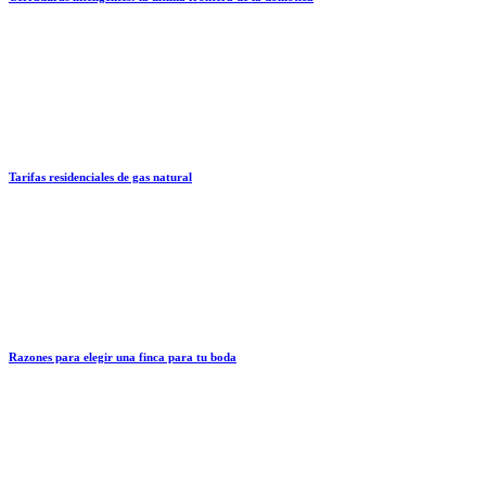
Tarifas residenciales de gas natural
Razones para elegir una finca para tu boda