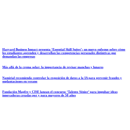
Harvard Business Impact presenta ‘Essential Skill Suites’: un nuevo enfoque sobre cómo
los estudiantes aprenden y desarrollan las competencias personales distintivas que
demandan las empresas
Más allá de la crema solar: la importancia de revisar manchas y lunares
Namirial recomienda controlar la exposición de datos a la IA para prevenir fraudes y
suplantaciones en verano
Fundación Mapfre y CISE lanzan el concurso ‘Talento Sénior’ para impulsar ideas
innovadoras creadas por y para mayores de 50 años