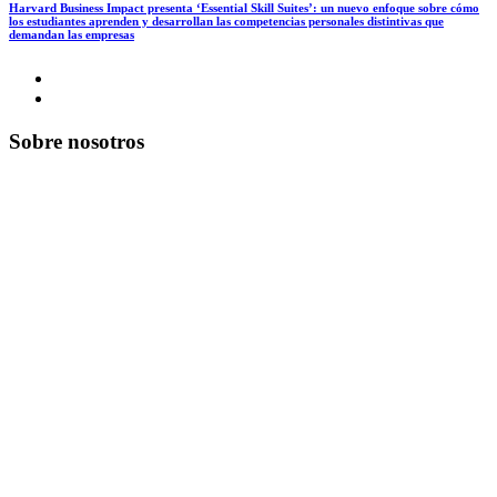
Harvard Business Impact presenta ‘Essential Skill Suites’: un nuevo enfoque sobre cómo
los estudiantes aprenden y desarrollan las competencias personales distintivas que
demandan las empresas
Sobre nosotros