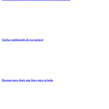
Tarifas residenciales de gas natural
Razones para elegir una finca para tu boda