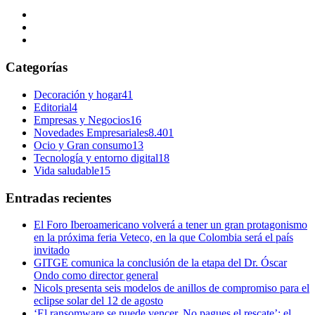
Categorías
Decoración y hogar
41
Editorial
4
Empresas y Negocios
16
Novedades Empresariales
8.401
Ocio y Gran consumo
13
Tecnología y entorno digital
18
Vida saludable
15
Entradas recientes
El Foro Iberoamericano volverá a tener un gran protagonismo
en la próxima feria Veteco, en la que Colombia será el país
invitado
GITGE comunica la conclusión de la etapa del Dr. Óscar
Ondo como director general
Nicols presenta seis modelos de anillos de compromiso para el
eclipse solar del 12 de agosto
‘El ransomware se puede vencer. No pagues el rescate’: el