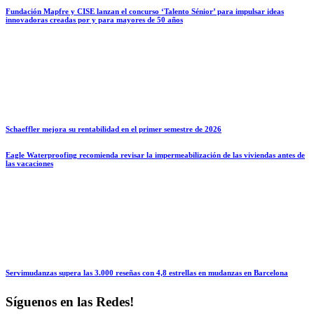
Fundación Mapfre y CISE lanzan el concurso ‘Talento Sénior’ para impulsar ideas
innovadoras creadas por y para mayores de 50 años
Schaeffler mejora su rentabilidad en el primer semestre de 2026
Eagle Waterproofing recomienda revisar la impermeabilización de las viviendas antes de
las vacaciones
Servimudanzas supera las 3.000 reseñas con 4,8 estrellas en mudanzas en Barcelona
Síguenos en las Redes!