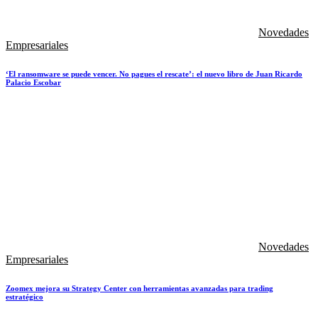
Novedades
Empresariales
‘El ransomware se puede vencer. No pagues el rescate’: el nuevo libro de Juan Ricardo
Palacio Escobar
Novedades
Empresariales
Zoomex mejora su Strategy Center con herramientas avanzadas para trading
estratégico