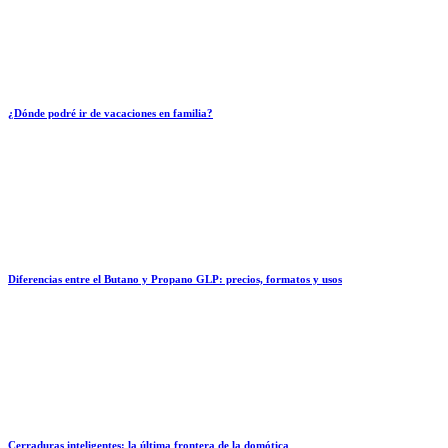
¿Dónde podré ir de vacaciones en familia?
Diferencias entre el Butano y Propano GLP: precios, formatos y usos
Cerraduras inteligentes: la última frontera de la domótica