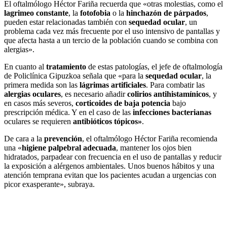
El oftalmólogo Héctor Fariña recuerda que «otras molestias, como el
lagrimeo constante
, la
fotofobia
o la
hinchazón de párpados
,
pueden estar relacionadas también con
sequedad ocular
, un
problema cada vez más frecuente por el uso intensivo de pantallas y
que afecta hasta a un tercio de la población cuando se combina con
alergias».
En cuanto al
tratamiento
de estas patologías, el jefe de oftalmología
de Policlínica Gipuzkoa señala que «para la
sequedad ocular
, la
primera medida son las
lágrimas artificiales
. Para combatir las
alergias oculares
, es necesario añadir
colirios antihistamínicos
, y
en casos más severos,
corticoides de baja potencia
bajo
prescripción médica. Y en el caso de las
infecciones bacterianas
oculares se requieren
antibióticos tópicos»
.
De cara a la
prevención
, el oftalmólogo Héctor Fariña recomienda
una «
higiene palpebral adecuada
, mantener los ojos bien
hidratados, parpadear con frecuencia en el uso de pantallas y reducir
la exposición a alérgenos ambientales. Unos buenos hábitos y una
atención temprana evitan que los pacientes acudan a urgencias con
picor exasperante», subraya.