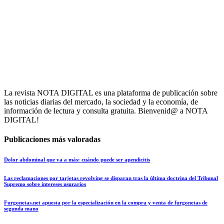
La revista NOTA DIGITAL es una plataforma de publicación sobre
las noticias diarias del mercado, la sociedad y la economía, de
información de lectura y consulta gratuita. Bienvenid@ a NOTA
DIGITAL!
Publicaciones más valoradas
Dolor abdominal que va a más: cuándo puede ser apendicitis
Las reclamaciones por tarjetas revolving se disparan tras la última doctrina del Tribunal
Supremo sobre intereses usurarios
Furgonetas.net apuesta por la especialización en la compra y venta de furgonetas de
segunda mano