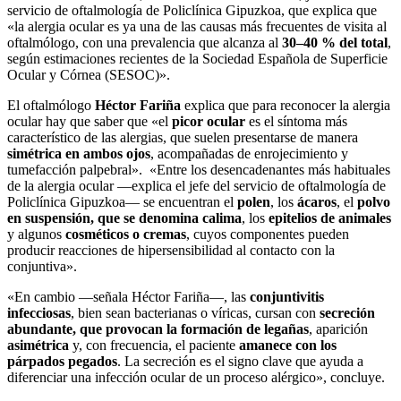
servicio de oftalmología de Policlínica Gipuzkoa, que explica que
«la alergia ocular es ya una de las causas más frecuentes de visita al
oftalmólogo, con una prevalencia que alcanza al
30–40 % del total
,
según estimaciones recientes de la Sociedad Española de Superficie
Ocular y Córnea (SESOC)».
El oftalmólogo
Héctor Fariña
explica que para reconocer la alergia
ocular hay que saber que «el
picor ocular
es el síntoma más
característico de las alergias, que suelen presentarse de manera
simétrica en ambos ojos
, acompañadas de enrojecimiento y
tumefacción palpebral». «Entre los desencadenantes más habituales
de la alergia ocular —explica el jefe del servicio de oftalmología de
Policlínica Gipuzkoa— se encuentran el
polen
, los
ácaros
, el
polvo
en suspensión, que se denomina calima
, los
epitelios de animales
y algunos
cosméticos o cremas
, cuyos componentes pueden
producir reacciones de hipersensibilidad al contacto con la
conjuntiva».
«En cambio —señala Héctor Fariña—, las
conjuntivitis
infecciosas
, bien sean bacterianas o víricas, cursan con
secreción
abundante, que provocan la formación de legañas
, aparición
asimétrica
y, con frecuencia, el paciente
amanece con los
párpados pegados
. La secreción es el signo clave que ayuda a
diferenciar una infección ocular de un proceso alérgico», concluye.