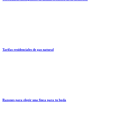
Tarifas residenciales de gas natural
Razones para elegir una finca para tu boda