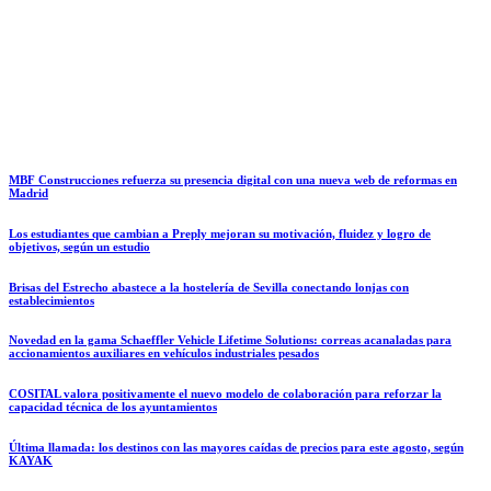
MBF Construcciones refuerza su presencia digital con una nueva web de reformas en
Madrid
Los estudiantes que cambian a Preply mejoran su motivación, fluidez y logro de
objetivos, según un estudio
Brisas del Estrecho abastece a la hostelería de Sevilla conectando lonjas con
establecimientos
Novedad en la gama Schaeffler Vehicle Lifetime Solutions: correas acanaladas para
accionamientos auxiliares en vehículos industriales pesados
COSITAL valora positivamente el nuevo modelo de colaboración para reforzar la
capacidad técnica de los ayuntamientos
Última llamada: los destinos con las mayores caídas de precios para este agosto, según
KAYAK