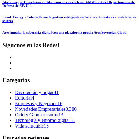
Atos consigue la exclusiva certificación en ciberdefensa CMMC 2.0 del Departamento de
Defensa de EE. UU.
Frank Energy y Soleme llevan la gestión inteligente de baterías domésticas a instaladores
solares
Atos impulsa la soberanía digital con una plataforma propia Atos Sovereign Cloud
Síguenos en las Redes!
Categorías
Decoración y hogar
41
Editorial
4
Empresas y Negocios
16
Novedades Empresariales
8.380
Ocio y Gran consumo
13
Tecnología y entorno digital
18
Vida saludable
15
Entradas recientes