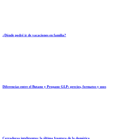
¿Dónde podré ir de vacaciones en familia?
Diferencias entre el Butano y Propano GLP: precios, formatos y usos
Cerraduras inteligentes: la última frontera de la domótica