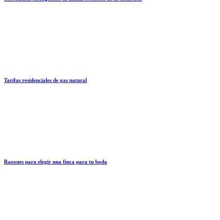
Tarifas residenciales de gas natural
Razones para elegir una finca para tu boda