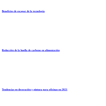
Beneficios de escapar de la tecnología
Reducción de la huella de carbono en alimentación
Tendencias en decoración y pintura para oficinas en 2021