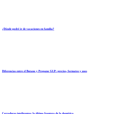
¿Dónde podré ir de vacaciones en familia?
Diferencias entre el Butano y Propano GLP: precios, formatos y usos
Cerraduras inteligentes: la última frontera de la domótica