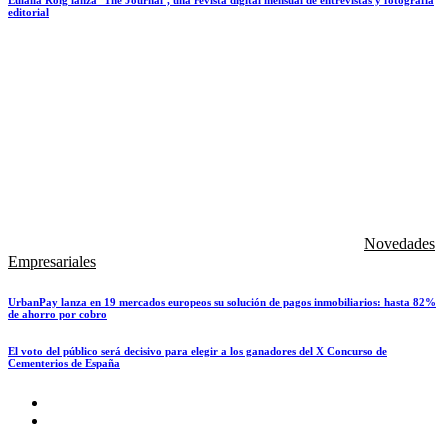
Eulalia Roig lanza ‘The Journal’, una revista digital mensual de entrevistas y fotografía
editorial
Novedades
Empresariales
UrbanPay lanza en 19 mercados europeos su solución de pagos inmobiliarios: hasta 82%
de ahorro por cobro
El voto del público será decisivo para elegir a los ganadores del X Concurso de
Cementerios de España