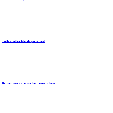
Tarifas residenciales de gas natural
Razones para elegir una finca para tu boda