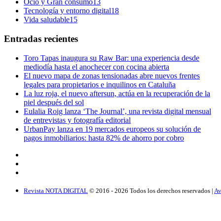
Ocio y Gran consumo
13
Tecnología y entorno digital
18
Vida saludable
15
Entradas recientes
Toro Tapas inaugura su Raw Bar: una experiencia desde
mediodía hasta el anochecer con cocina abierta
El nuevo mapa de zonas tensionadas abre nuevos frentes
legales para propietarios e inquilinos en Cataluña
La luz roja, el nuevo aftersun, actúa en la recuperación de la
piel después del sol
Eulalia Roig lanza ‘The Journal’, una revista digital mensual
de entrevistas y fotografía editorial
UrbanPay lanza en 19 mercados europeos su solución de
pagos inmobiliarios: hasta 82% de ahorro por cobro
Revista NOTA DIGITAL
© 2016 -
2026
Todos los derechos reservados |
Av