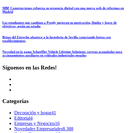
MBF Construcciones refuerza su presencia digital con una nueva web de reformas en
Madrid
Los estudiantes que cambian a Preply mejoran su motivación, fluidez y logro de
objetivos, según un estudio
Brisas del Estrecho abastece a la hostelería de Sevilla conectando lonjas con
establecimientos
Novedad en la gama Schaeffler Vehicle Lifetime Solutions: correas acanaladas para
accionamientos auxiliares en vehículos industriales pesados
Síguenos en las Redes!
Categorías
Decoración y hogar
41
Editorial
4
Empresas y Negocios
16
Novedades Empresariales
8.388