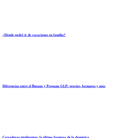
¿Dónde podré ir de vacaciones en familia?
Diferencias entre el Butano y Propano GLP: precios, formatos y usos
Cerraduras inteligentes: la última frontera de la domótica