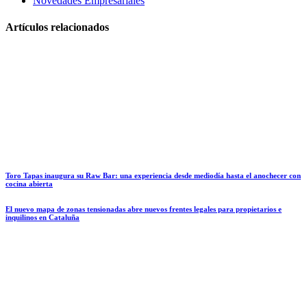
Novedades Empresariales
Artículos relacionados
Toro Tapas inaugura su Raw Bar: una experiencia desde mediodía hasta el anochecer con
cocina abierta
El nuevo mapa de zonas tensionadas abre nuevos frentes legales para propietarios e
inquilinos en Cataluña