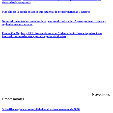
demandan las empresas
Más allá de la crema solar: la importancia de revisar manchas y lunares
Namirial recomienda controlar la exposición de datos a la IA para prevenir fraudes y
suplantaciones en verano
Fundación Mapfre y CISE lanzan el concurso ‘Talento Sénior’ para impulsar ideas
innovadoras creadas por y para mayores de 50 años
Novedades
Empresariales
Schaeffler mejora su rentabilidad en el primer semestre de 2026