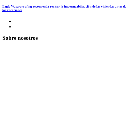
Eagle Waterproofing recomienda revisar la impermeabilización de las viviendas antes de
las vacaciones
Sobre nosotros