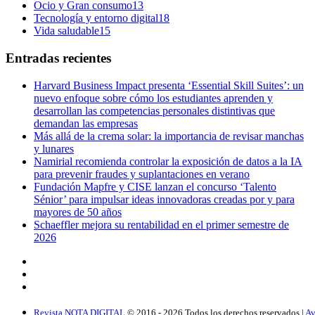
Ocio y Gran consumo
13
Tecnología y entorno digital
18
Vida saludable
15
Entradas recientes
Harvard Business Impact presenta ‘Essential Skill Suites’: un
nuevo enfoque sobre cómo los estudiantes aprenden y
desarrollan las competencias personales distintivas que
demandan las empresas
Más allá de la crema solar: la importancia de revisar manchas
y lunares
Namirial recomienda controlar la exposición de datos a la IA
para prevenir fraudes y suplantaciones en verano
Fundación Mapfre y CISE lanzan el concurso ‘Talento
Sénior’ para impulsar ideas innovadoras creadas por y para
mayores de 50 años
Schaeffler mejora su rentabilidad en el primer semestre de
2026
Revista NOTA DIGITAL
© 2016 -
2026
Todos los derechos reservados |
Av