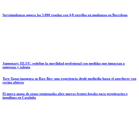
Servimudanzas supera las 3.000 reseñas con 4,8 estrellas en mudanzas en Barcelona
Jumpstart: EE.UU. redefine la movilidad profesional con medidas que impactan a
empresas y talento
Toro Tapas inaugura su Raw Bar: una experiencia desde mediodía hasta el anochecer con
cocina abierta
El nuevo mapa de zonas tensionadas abre nuevos frentes legales para propietarios e
inquilinos en Cataluña