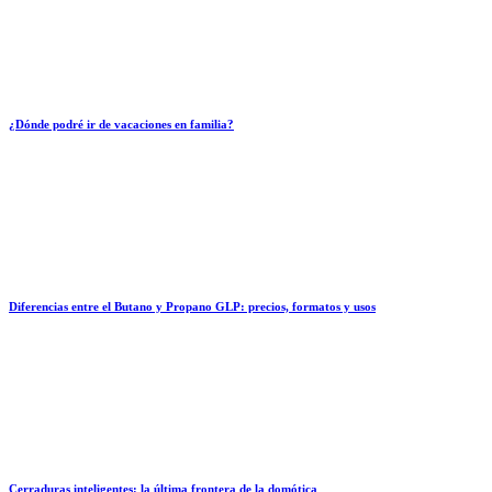
¿Dónde podré ir de vacaciones en familia?
Diferencias entre el Butano y Propano GLP: precios, formatos y usos
Cerraduras inteligentes: la última frontera de la domótica