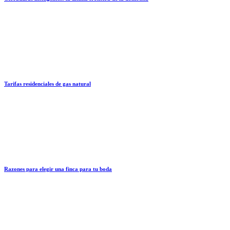
Tarifas residenciales de gas natural
Razones para elegir una finca para tu boda