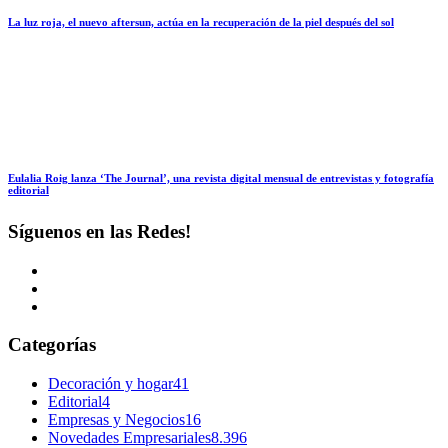
La luz roja, el nuevo aftersun, actúa en la recuperación de la piel después del sol
Eulalia Roig lanza ‘The Journal’, una revista digital mensual de entrevistas y fotografía
editorial
Síguenos en las Redes!
Categorías
Decoración y hogar
41
Editorial
4
Empresas y Negocios
16
Novedades Empresariales
8.396