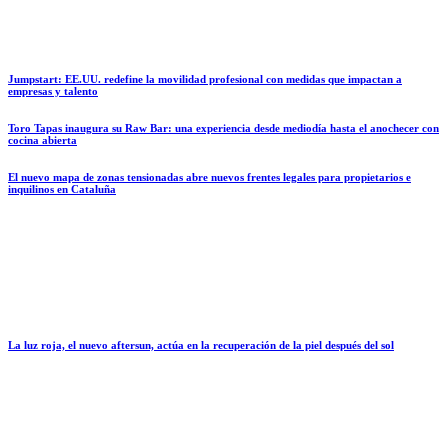
Jumpstart: EE.UU. redefine la movilidad profesional con medidas que impactan a
empresas y talento
Toro Tapas inaugura su Raw Bar: una experiencia desde mediodía hasta el anochecer con
cocina abierta
El nuevo mapa de zonas tensionadas abre nuevos frentes legales para propietarios e
inquilinos en Cataluña
La luz roja, el nuevo aftersun, actúa en la recuperación de la piel después del sol