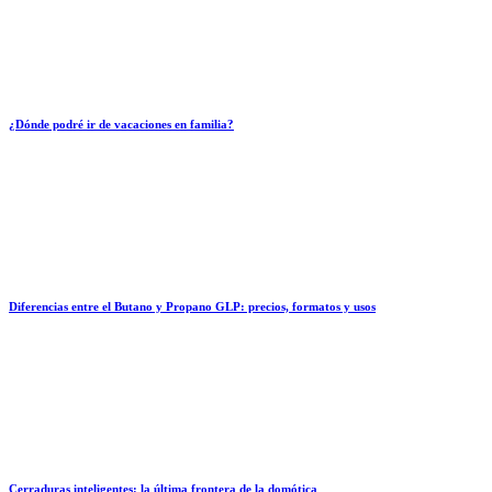
¿Dónde podré ir de vacaciones en familia?
Diferencias entre el Butano y Propano GLP: precios, formatos y usos
Cerraduras inteligentes: la última frontera de la domótica