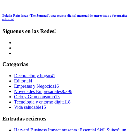
Eulalia Roig lanza ‘The Journal’, una revista digital mensual de entrevistas y fotografía
editorial
Síguenos en las Redes!
Categorías
Decoración y hogar
41
Editorial
4
Empresas y Negocios
16
Novedades Empresariales
8.396
Ocio y Gran consumo
13
Tecnología y entorno digital
18
Vida saludable
15
Entradas recientes
Harvard Business Impact presenta ‘Essential Skill Suites’: un