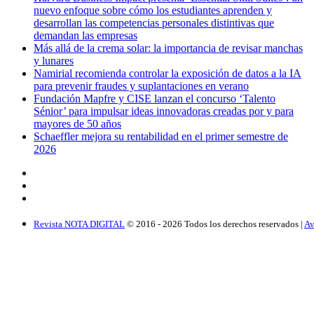
nuevo enfoque sobre cómo los estudiantes aprenden y
desarrollan las competencias personales distintivas que
demandan las empresas
Más allá de la crema solar: la importancia de revisar manchas
y lunares
Namirial recomienda controlar la exposición de datos a la IA
para prevenir fraudes y suplantaciones en verano
Fundación Mapfre y CISE lanzan el concurso ‘Talento
Sénior’ para impulsar ideas innovadoras creadas por y para
mayores de 50 años
Schaeffler mejora su rentabilidad en el primer semestre de
2026
Revista NOTA DIGITAL
© 2016 -
2026
Todos los derechos reservados |
Av