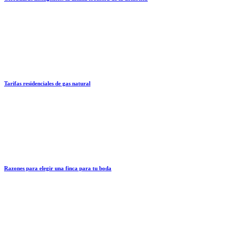
Tarifas residenciales de gas natural
Razones para elegir una finca para tu boda