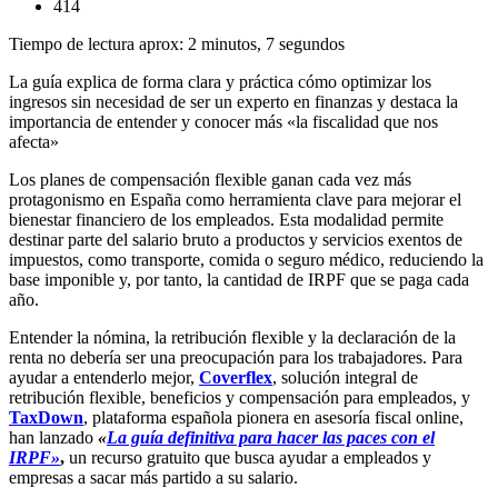
414
Tiempo de lectura aprox: 2 minutos, 7 segundos
La guía explica de forma clara y práctica cómo optimizar los
ingresos sin necesidad de ser un experto en finanzas y destaca la
importancia de entender y conocer más «la fiscalidad que nos
afecta»
Los planes de compensación flexible ganan cada vez más
protagonismo en España como herramienta clave para mejorar el
bienestar financiero de los empleados. Esta modalidad permite
destinar parte del salario bruto a productos y servicios exentos de
impuestos, como transporte, comida o seguro médico, reduciendo la
base imponible y, por tanto, la cantidad de IRPF que se paga cada
año.
Entender la nómina, la retribución flexible y la declaración de la
renta no debería ser una preocupación para los trabajadores. Para
ayudar a entenderlo mejor,
Coverflex
, solución integral de
retribución flexible, beneficios y compensación para empleados, y
TaxDown
, plataforma española pionera en asesoría fiscal online,
han lanzado
«
La guía definitiva para hacer las paces con el
IRPF»
,
un recurso gratuito que busca ayudar a empleados y
empresas a sacar más partido a su salario.