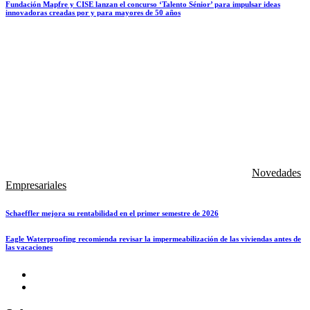
Fundación Mapfre y CISE lanzan el concurso ‘Talento Sénior’ para impulsar ideas
innovadoras creadas por y para mayores de 50 años
Novedades
Empresariales
Schaeffler mejora su rentabilidad en el primer semestre de 2026
Eagle Waterproofing recomienda revisar la impermeabilización de las viviendas antes de
las vacaciones