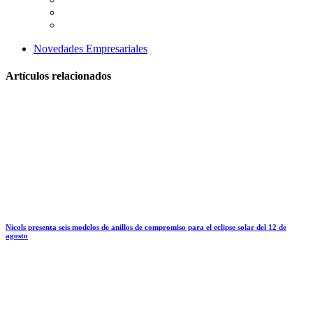
Novedades Empresariales
Artículos relacionados
Nicols presenta seis modelos de anillos de compromiso para el eclipse solar del 12 de
agosto