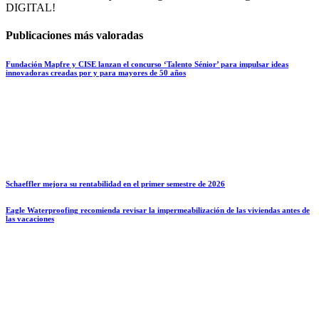
DIGITAL!
Publicaciones más valoradas
Fundación Mapfre y CISE lanzan el concurso ‘Talento Sénior’ para impulsar ideas
innovadoras creadas por y para mayores de 50 años
Schaeffler mejora su rentabilidad en el primer semestre de 2026
Eagle Waterproofing recomienda revisar la impermeabilización de las viviendas antes de
las vacaciones