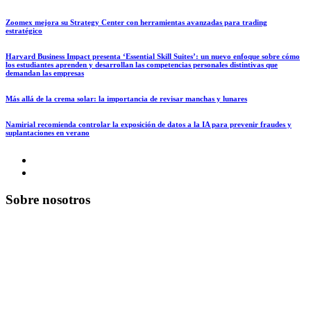
Zoomex mejora su Strategy Center con herramientas avanzadas para trading
estratégico
Harvard Business Impact presenta ‘Essential Skill Suites’: un nuevo enfoque sobre cómo
los estudiantes aprenden y desarrollan las competencias personales distintivas que
demandan las empresas
Más allá de la crema solar: la importancia de revisar manchas y lunares
Namirial recomienda controlar la exposición de datos a la IA para prevenir fraudes y
suplantaciones en verano
Sobre nosotros