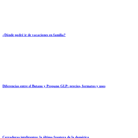
¿Dónde podré ir de vacaciones en familia?
Diferencias entre el Butano y Propano GLP: precios, formatos y usos
Cerraduras inteligentes: la última frontera de la domótica