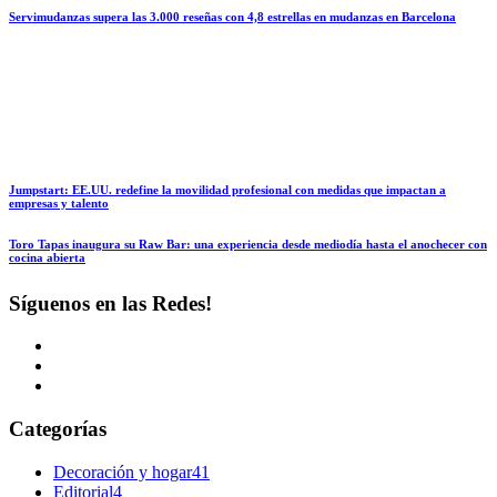
Servimudanzas supera las 3.000 reseñas con 4,8 estrellas en mudanzas en Barcelona
Jumpstart: EE.UU. redefine la movilidad profesional con medidas que impactan a
empresas y talento
Toro Tapas inaugura su Raw Bar: una experiencia desde mediodía hasta el anochecer con
cocina abierta
Síguenos en las Redes!
Categorías
Decoración y hogar
41
Editorial
4