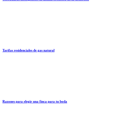
Tarifas residenciales de gas natural
Razones para elegir una finca para tu boda