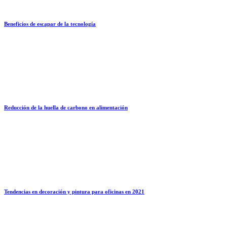
Beneficios de escapar de la tecnología
Reducción de la huella de carbono en alimentación
Tendencias en decoración y pintura para oficinas en 2021