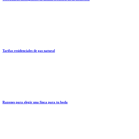
Tarifas residenciales de gas natural
Razones para elegir una finca para tu boda