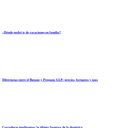
¿Dónde podré ir de vacaciones en familia?
Diferencias entre el Butano y Propano GLP: precios, formatos y usos
Cerraduras inteligentes: la última frontera de la domótica