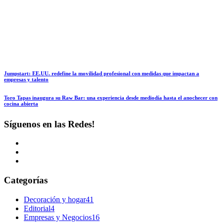
Jumpstart: EE.UU. redefine la movilidad profesional con medidas que impactan a
empresas y talento
Toro Tapas inaugura su Raw Bar: una experiencia desde mediodía hasta el anochecer con
cocina abierta
Síguenos en las Redes!
Categorías
Decoración y hogar
41
Editorial
4
Empresas y Negocios
16