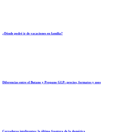
¿Dónde podré ir de vacaciones en familia?
Diferencias entre el Butano y Propano GLP: precios, formatos y usos
Cerraduras inteligentes: la última frontera de la domótica