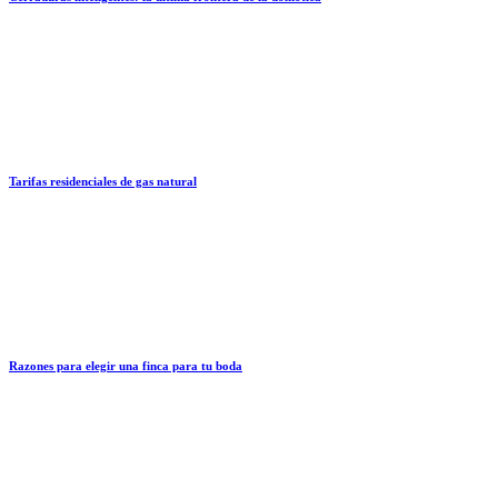
Tarifas residenciales de gas natural
Razones para elegir una finca para tu boda