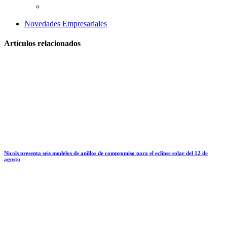
Novedades Empresariales
Artículos relacionados
Nicols presenta seis modelos de anillos de compromiso para el eclipse solar del 12 de
agosto