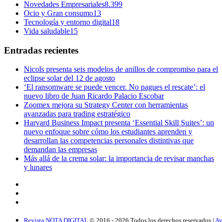
Novedades Empresariales
8.399
Ocio y Gran consumo
13
Tecnología y entorno digital
18
Vida saludable
15
Entradas recientes
Nicols presenta seis modelos de anillos de compromiso para el
eclipse solar del 12 de agosto
‘El ransomware se puede vencer. No pagues el rescate’: el
nuevo libro de Juan Ricardo Palacio Escobar
Zoomex mejora su Strategy Center con herramientas
avanzadas para trading estratégico
Harvard Business Impact presenta ‘Essential Skill Suites’: un
nuevo enfoque sobre cómo los estudiantes aprenden y
desarrollan las competencias personales distintivas que
demandan las empresas
Más allá de la crema solar: la importancia de revisar manchas
y lunares
Revista NOTA DIGITAL
© 2016 -
2026
Todos los derechos reservados |
Av