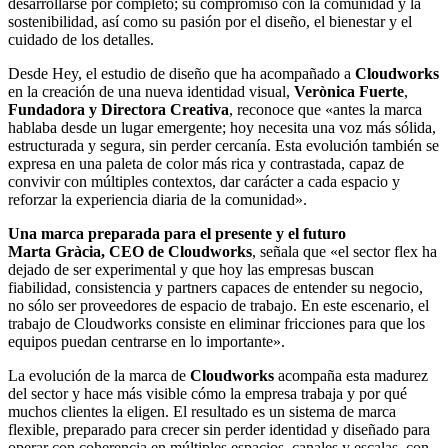
desarrollarse por completo; su compromiso con la comunidad y la
sostenibilidad, así como su pasión por el diseño, el bienestar y el
cuidado de los detalles.
Desde Hey, el estudio de diseño que ha acompañado a
Cloudworks
en la creación de una nueva identidad visual,
Verònica Fuerte
,
Fundadora y Directora Creativa
, reconoce que «antes la marca
hablaba desde un lugar emergente; hoy necesita una voz más sólida,
estructurada y segura, sin perder cercanía. Esta evolución también se
expresa en una paleta de color más rica y contrastada, capaz de
convivir con múltiples contextos, dar carácter a cada espacio y
reforzar la experiencia diaria de la comunidad».
Una marca preparada para el presente y el futuro
Marta Gràcia, CEO de Cloudworks
, señala que «el sector flex ha
dejado de ser experimental y que hoy las empresas buscan
fiabilidad, consistencia y partners capaces de entender su negocio,
no sólo ser proveedores de espacio de trabajo. En este escenario, el
trabajo de Cloudworks consiste en eliminar fricciones para que los
equipos puedan centrarse en lo importante».
La evolución de la marca de
Cloudworks
acompaña esta madurez
del sector y hace más visible cómo la empresa trabaja y por qué
muchos clientes la eligen. El resultado es un sistema de marca
flexible, preparado para crecer sin perder identidad y diseñado para
operar con coherencia en múltiples espacios, canales y escalas, con