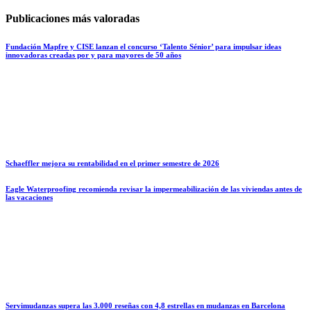
Publicaciones más valoradas
Fundación Mapfre y CISE lanzan el concurso ‘Talento Sénior’ para impulsar ideas
innovadoras creadas por y para mayores de 50 años
Schaeffler mejora su rentabilidad en el primer semestre de 2026
Eagle Waterproofing recomienda revisar la impermeabilización de las viviendas antes de
las vacaciones
Servimudanzas supera las 3.000 reseñas con 4,8 estrellas en mudanzas en Barcelona