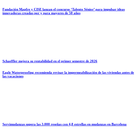
Fundación Mapfre y CISE lanzan el concurso ‘Talento Sénior’ para impulsar ideas
innovadoras creadas por y para mayores de 50 años
Schaeffler mejora su rentabilidad en el primer semestre de 2026
Eagle Waterproofing recomienda revisar la impermeabilización de las viviendas antes de
las vacaciones
Servimudanzas supera las 3.000 reseñas con 4,8 estrellas en mudanzas en Barcelona