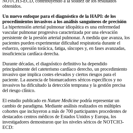
NOTCH3-ECD, contribuyendo a la solidez de los resultados
obtenidos.
Un nuevo enfoque para el diagnóstico de la HAPI: de los
procedimientos invasivos a los análisis sanguíneos de precisión
La hipertensión arterial pulmonar idiopática es una enfermedad
vascular pulmonar progresiva caracterizada por una elevación
persistente de la presión arterial pulmonar. A medida que avanza, los
pacientes pueden experimentar dificultad respiratoria durante el
esfuerzo, opresión torácica, fatiga, síncopes y, en fases avanzadas,
insuficiencia cardíaca derecha.
Durante décadas, el diagnóstico definitivo ha dependido
principalmente del cateterismo cardíaco derecho, un procedimiento
invasivo que implica costes elevados y ciertos riesgos para el
paciente. La ausencia de biomarcadores séricos específicos y no
invasivos ha dificultado la detección temprana y la gestión precisa
del riesgo clínico.
El estudio publicado en
Nature Medicine
podría representar un
cambio de paradigma. Mediante análisis realizados en múltiples
cohortes que incluyeron a más de 700 participantes procedentes de
destacados centros médicos de Estados Unidos y Europa, los
investigadores demostraron que los niveles séricos de NOTCH3-
ECD: