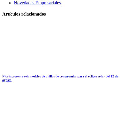
Novedades Empresariales
Artículos relacionados
Nicols presenta seis modelos de anillos de compromiso para el eclipse solar del 12 de
agosto