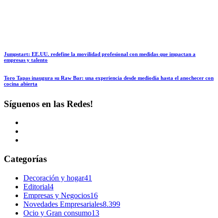
Jumpstart: EE.UU. redefine la movilidad profesional con medidas que impactan a
empresas y talento
Toro Tapas inaugura su Raw Bar: una experiencia desde mediodía hasta el anochecer con
cocina abierta
Síguenos en las Redes!
Categorías
Decoración y hogar
41
Editorial
4
Empresas y Negocios
16
Novedades Empresariales
8.399
Ocio y Gran consumo
13