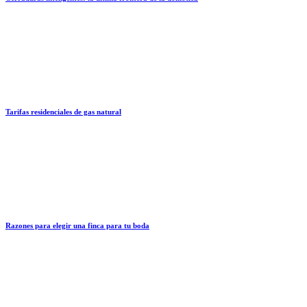
Tarifas residenciales de gas natural
Razones para elegir una finca para tu boda