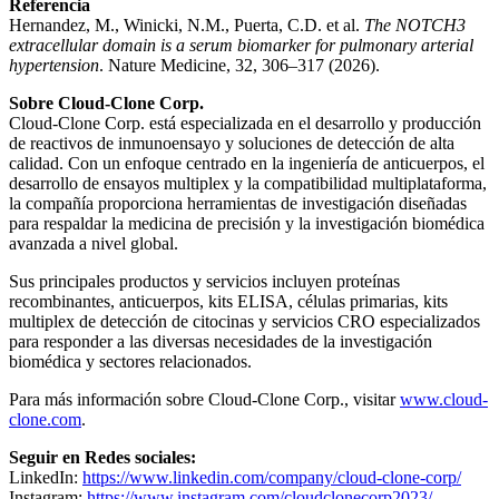
Referencia
Hernandez, M., Winicki, N.M., Puerta, C.D. et al.
The NOTCH3
extracellular domain is a serum biomarker for pulmonary arterial
hypertension
. Nature Medicine, 32, 306–317 (2026).
Sobre Cloud-Clone Corp.
Cloud-Clone Corp. está especializada en el desarrollo y producción
de reactivos de inmunoensayo y soluciones de detección de alta
calidad. Con un enfoque centrado en la ingeniería de anticuerpos, el
desarrollo de ensayos multiplex y la compatibilidad multiplataforma,
la compañía proporciona herramientas de investigación diseñadas
para respaldar la medicina de precisión y la investigación biomédica
avanzada a nivel global.
Sus principales productos y servicios incluyen proteínas
recombinantes, anticuerpos, kits ELISA, células primarias, kits
multiplex de detección de citocinas y servicios CRO especializados
para responder a las diversas necesidades de la investigación
biomédica y sectores relacionados.
Para más información sobre Cloud-Clone Corp., visitar
www.cloud-
clone.com
.
Seguir en Redes sociales:
LinkedIn:
https://www.linkedin.com/company/cloud-clone-corp/
Instagram:
https://www.instagram.com/cloudclonecorp2023/