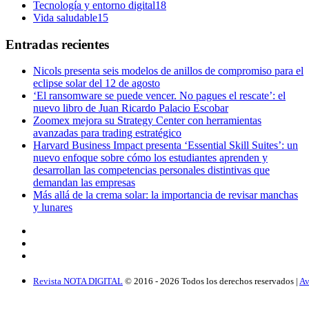
Tecnología y entorno digital
18
Vida saludable
15
Entradas recientes
Nicols presenta seis modelos de anillos de compromiso para el
eclipse solar del 12 de agosto
‘El ransomware se puede vencer. No pagues el rescate’: el
nuevo libro de Juan Ricardo Palacio Escobar
Zoomex mejora su Strategy Center con herramientas
avanzadas para trading estratégico
Harvard Business Impact presenta ‘Essential Skill Suites’: un
nuevo enfoque sobre cómo los estudiantes aprenden y
desarrollan las competencias personales distintivas que
demandan las empresas
Más allá de la crema solar: la importancia de revisar manchas
y lunares
Revista NOTA DIGITAL
© 2016 -
2026
Todos los derechos reservados |
Av