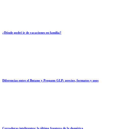
¿Dónde podré ir de vacaciones en familia?
Diferencias entre el Butano y Propano GLP: precios, formatos y usos
Cerraduras inteligentes: la última frontera de la domótica