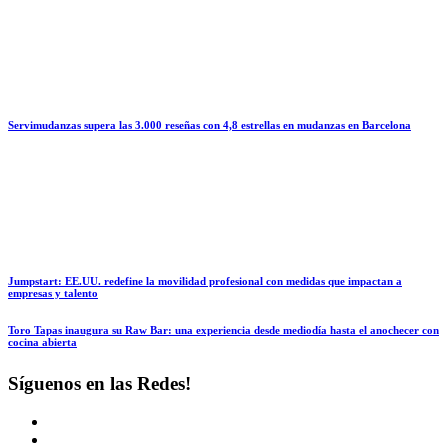
Servimudanzas supera las 3.000 reseñas con 4,8 estrellas en mudanzas en Barcelona
Jumpstart: EE.UU. redefine la movilidad profesional con medidas que impactan a
empresas y talento
Toro Tapas inaugura su Raw Bar: una experiencia desde mediodía hasta el anochecer con
cocina abierta
Síguenos en las Redes!