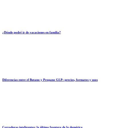
¿Dónde podré ir de vacaciones en familia?
Diferencias entre el Butano y Propano GLP: precios, formatos y usos
Cerraduras inteligentes: la última frontera de la domótica