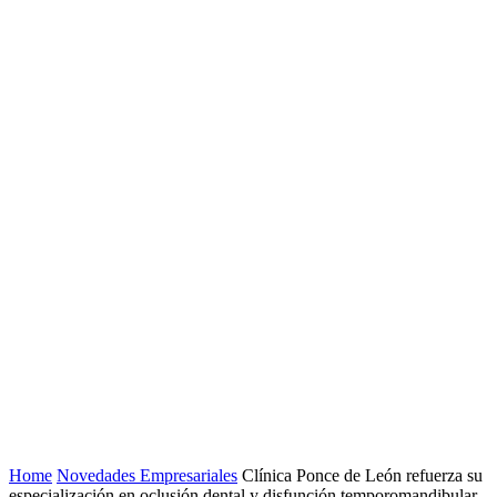
Home
Novedades Empresariales
Clínica Ponce de León refuerza su
especialización en oclusión dental y disfunción temporomandibular