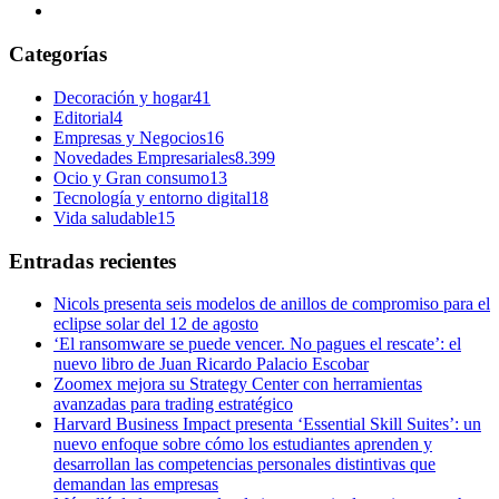
Categorías
Decoración y hogar
41
Editorial
4
Empresas y Negocios
16
Novedades Empresariales
8.399
Ocio y Gran consumo
13
Tecnología y entorno digital
18
Vida saludable
15
Entradas recientes
Nicols presenta seis modelos de anillos de compromiso para el
eclipse solar del 12 de agosto
‘El ransomware se puede vencer. No pagues el rescate’: el
nuevo libro de Juan Ricardo Palacio Escobar
Zoomex mejora su Strategy Center con herramientas
avanzadas para trading estratégico
Harvard Business Impact presenta ‘Essential Skill Suites’: un
nuevo enfoque sobre cómo los estudiantes aprenden y
desarrollan las competencias personales distintivas que
demandan las empresas