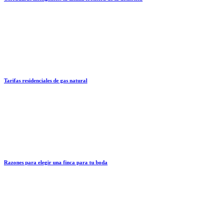
Tarifas residenciales de gas natural
Razones para elegir una finca para tu boda