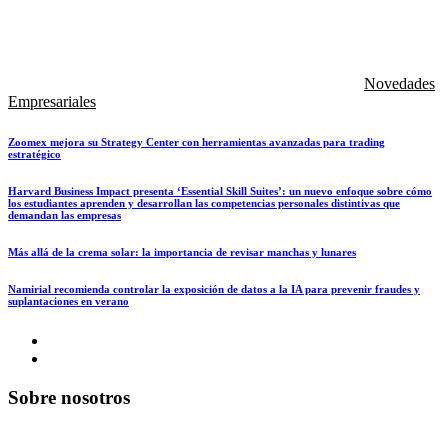
Novedades
Empresariales
Zoomex mejora su Strategy Center con herramientas avanzadas para trading
estratégico
Harvard Business Impact presenta ‘Essential Skill Suites’: un nuevo enfoque sobre cómo
los estudiantes aprenden y desarrollan las competencias personales distintivas que
demandan las empresas
Más allá de la crema solar: la importancia de revisar manchas y lunares
Namirial recomienda controlar la exposición de datos a la IA para prevenir fraudes y
suplantaciones en verano
Sobre nosotros