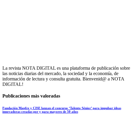
La revista NOTA DIGITAL es una plataforma de publicación sobre
las noticias diarias del mercado, la sociedad y la economía, de
información de lectura y consulta gratuita. Bienvenid@ a NOTA
DIGITAL!
Publicaciones más valoradas
Fundación Mapfre y CISE lanzan el concurso ‘Talento Sénior’ para impulsar ideas
innovadoras creadas por y para mayores de 50 años