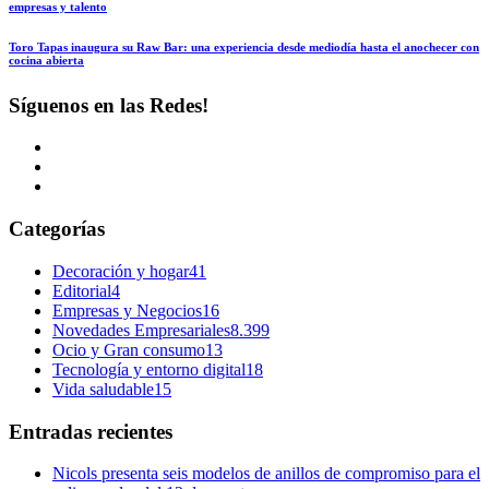
empresas y talento
Toro Tapas inaugura su Raw Bar: una experiencia desde mediodía hasta el anochecer con
cocina abierta
Síguenos en las Redes!
Categorías
Decoración y hogar
41
Editorial
4
Empresas y Negocios
16
Novedades Empresariales
8.399
Ocio y Gran consumo
13
Tecnología y entorno digital
18
Vida saludable
15
Entradas recientes
Nicols presenta seis modelos de anillos de compromiso para el