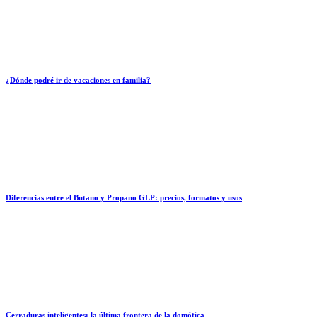
¿Dónde podré ir de vacaciones en familia?
Diferencias entre el Butano y Propano GLP: precios, formatos y usos
Cerraduras inteligentes: la última frontera de la domótica