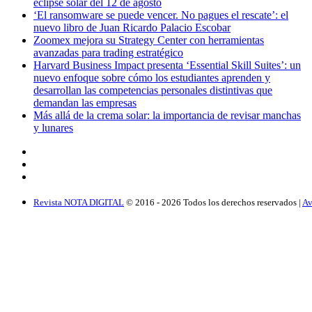
eclipse solar del 12 de agosto
‘El ransomware se puede vencer. No pagues el rescate’: el
nuevo libro de Juan Ricardo Palacio Escobar
Zoomex mejora su Strategy Center con herramientas
avanzadas para trading estratégico
Harvard Business Impact presenta ‘Essential Skill Suites’: un
nuevo enfoque sobre cómo los estudiantes aprenden y
desarrollan las competencias personales distintivas que
demandan las empresas
Más allá de la crema solar: la importancia de revisar manchas
y lunares
Revista NOTA DIGITAL
© 2016 -
2026
Todos los derechos reservados |
Av