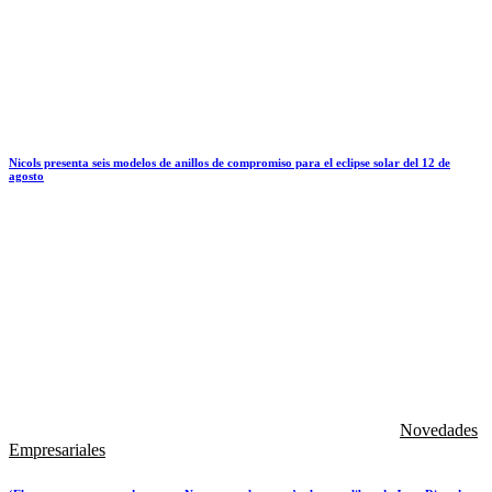
Nicols presenta seis modelos de anillos de compromiso para el eclipse solar del 12 de
agosto
Novedades
Empresariales