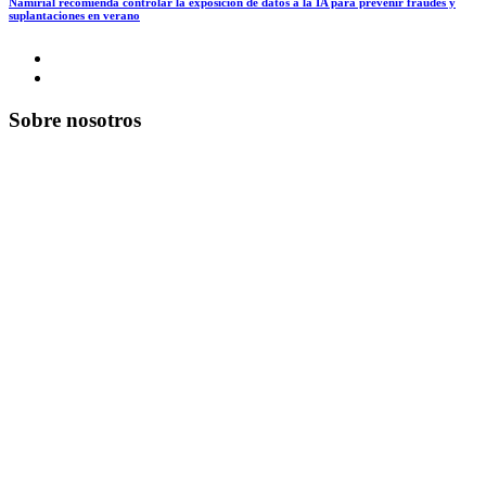
Namirial recomienda controlar la exposición de datos a la IA para prevenir fraudes y
suplantaciones en verano
Sobre nosotros