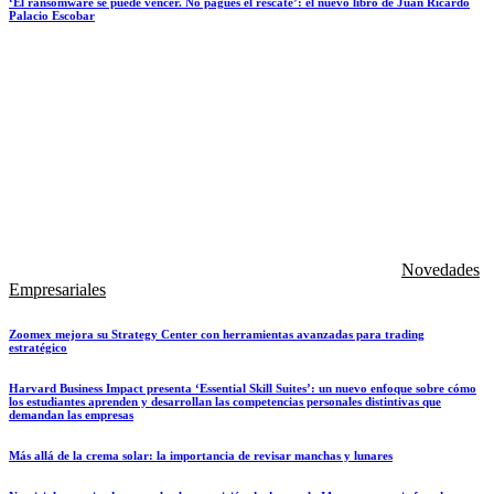
‘El ransomware se puede vencer. No pagues el rescate’: el nuevo libro de Juan Ricardo
Palacio Escobar
Novedades
Empresariales
Zoomex mejora su Strategy Center con herramientas avanzadas para trading
estratégico
Harvard Business Impact presenta ‘Essential Skill Suites’: un nuevo enfoque sobre cómo
los estudiantes aprenden y desarrollan las competencias personales distintivas que
demandan las empresas
Más allá de la crema solar: la importancia de revisar manchas y lunares