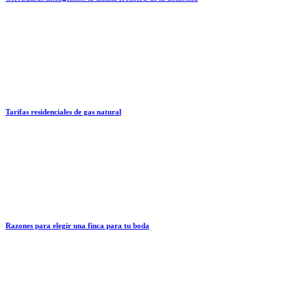
Tarifas residenciales de gas natural
Razones para elegir una finca para tu boda