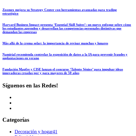
Zoomex mejora su Strategy Center con herramientas avanzadas para trading
estratégico
Harvard Business Impact presenta ‘Essential Skill Suites’: un nuevo enfoque sobre cómo
los estudiantes aprenden y desarrollan las competencias personales distintivas que
demandan las empresas
Más allá de la crema solar: la importancia de revisar manchas y lunares
Namirial recomienda controlar la exposición de datos a la IA para prevenir fraudes y
suplantaciones en verano
Fundación Mapfre y CISE lanzan el concurso ‘Talento Sénior’ para impulsar ideas
innovadoras creadas por y para mayores de 50 años
Síguenos en las Redes!
Categorías
Decoración y hogar
41