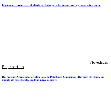
Emcesa se convierte en el aliado perfecto para los restaurantes y bares este verano
Novedades
Empresariales
Dr. Enrique Aramendía, oftalmólogo de Policlínica Gipuzkoa: «Durante el eclipse, un
minuto de espectáculo, un daño para siempre»