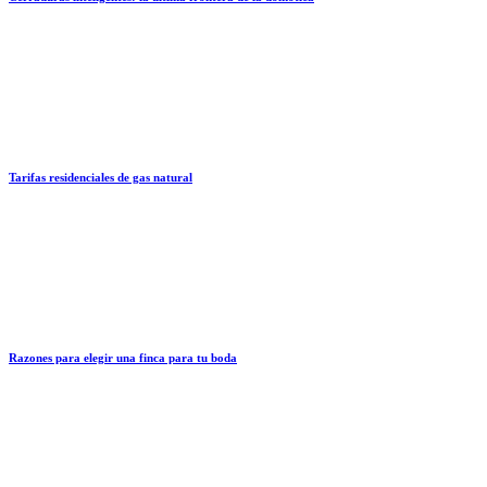
Tarifas residenciales de gas natural
Razones para elegir una finca para tu boda