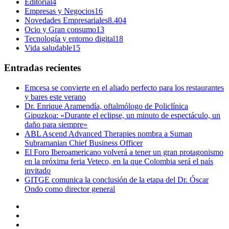
Editorial
4
Empresas y Negocios
16
Novedades Empresariales
8.404
Ocio y Gran consumo
13
Tecnología y entorno digital
18
Vida saludable
15
Entradas recientes
Emcesa se convierte en el aliado perfecto para los restaurantes
y bares este verano
Dr. Enrique Aramendía, oftalmólogo de Policlínica
Gipuzkoa: «Durante el eclipse, un minuto de espectáculo, un
daño para siempre»
ABL Ascend Advanced Therapies nombra a Suman
Subramanian Chief Business Officer
El Foro Iberoamericano volverá a tener un gran protagonismo
en la próxima feria Veteco, en la que Colombia será el país
invitado
GITGE comunica la conclusión de la etapa del Dr. Óscar
Ondo como director general