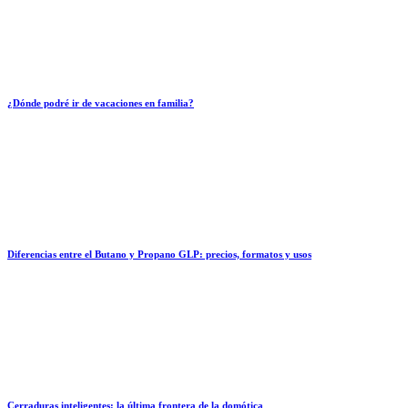
¿Dónde podré ir de vacaciones en familia?
Diferencias entre el Butano y Propano GLP: precios, formatos y usos
Cerraduras inteligentes: la última frontera de la domótica