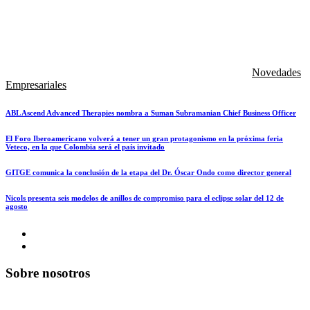
Novedades
Empresariales
ABL Ascend Advanced Therapies nombra a Suman Subramanian Chief Business Officer
El Foro Iberoamericano volverá a tener un gran protagonismo en la próxima feria
Veteco, en la que Colombia será el país invitado
GITGE comunica la conclusión de la etapa del Dr. Óscar Ondo como director general
Nicols presenta seis modelos de anillos de compromiso para el eclipse solar del 12 de
agosto
Sobre nosotros