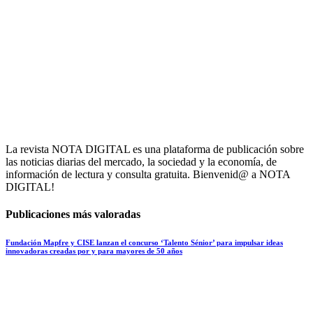
La revista NOTA DIGITAL es una plataforma de publicación sobre
las noticias diarias del mercado, la sociedad y la economía, de
información de lectura y consulta gratuita. Bienvenid@ a NOTA
DIGITAL!
Publicaciones más valoradas
Fundación Mapfre y CISE lanzan el concurso ‘Talento Sénior’ para impulsar ideas
innovadoras creadas por y para mayores de 50 años