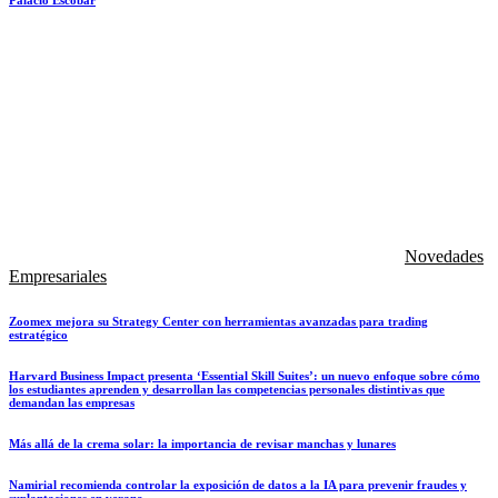
Novedades
Empresariales
Zoomex mejora su Strategy Center con herramientas avanzadas para trading
estratégico
Harvard Business Impact presenta ‘Essential Skill Suites’: un nuevo enfoque sobre cómo
los estudiantes aprenden y desarrollan las competencias personales distintivas que
demandan las empresas
Más allá de la crema solar: la importancia de revisar manchas y lunares
Namirial recomienda controlar la exposición de datos a la IA para prevenir fraudes y