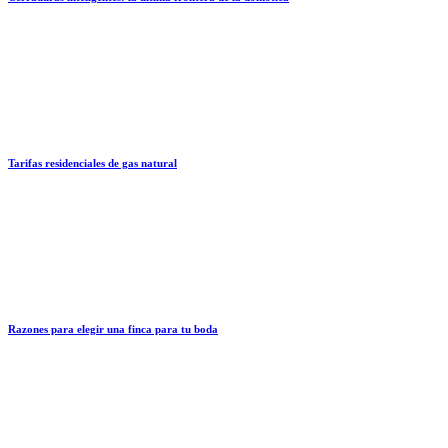
Tarifas residenciales de gas natural
Razones para elegir una finca para tu boda