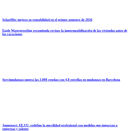
Schaeffler mejora su rentabilidad en el primer semestre de 2026
Eagle Waterproofing recomienda revisar la impermeabilización de las viviendas antes de
las vacaciones
Servimudanzas supera las 3.000 reseñas con 4,8 estrellas en mudanzas en Barcelona
Jumpstart: EE.UU. redefine la movilidad profesional con medidas que impactan a
empresas y talento