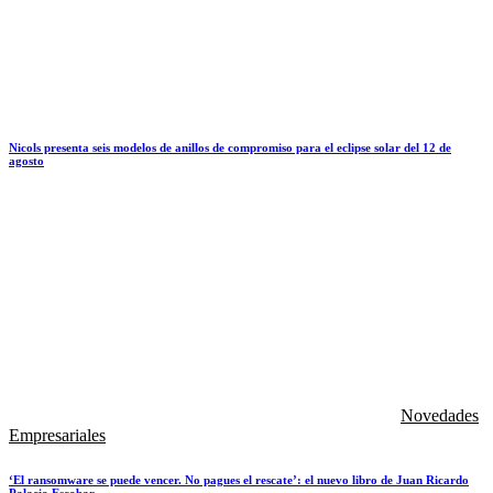
Nicols presenta seis modelos de anillos de compromiso para el eclipse solar del 12 de
agosto
Novedades
Empresariales
‘El ransomware se puede vencer. No pagues el rescate’: el nuevo libro de Juan Ricardo
Palacio Escobar