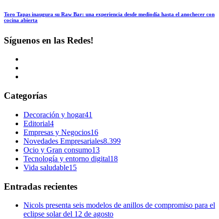
Toro Tapas inaugura su Raw Bar: una experiencia desde mediodía hasta el anochecer con
cocina abierta
Síguenos en las Redes!
Categorías
Decoración y hogar
41
Editorial
4
Empresas y Negocios
16
Novedades Empresariales
8.399
Ocio y Gran consumo
13
Tecnología y entorno digital
18
Vida saludable
15
Entradas recientes
Nicols presenta seis modelos de anillos de compromiso para el
eclipse solar del 12 de agosto