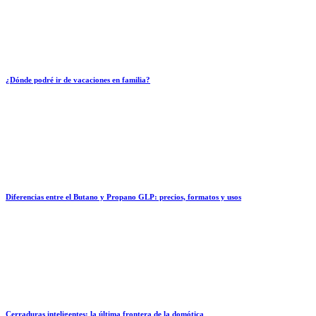
¿Dónde podré ir de vacaciones en familia?
Diferencias entre el Butano y Propano GLP: precios, formatos y usos
Cerraduras inteligentes: la última frontera de la domótica