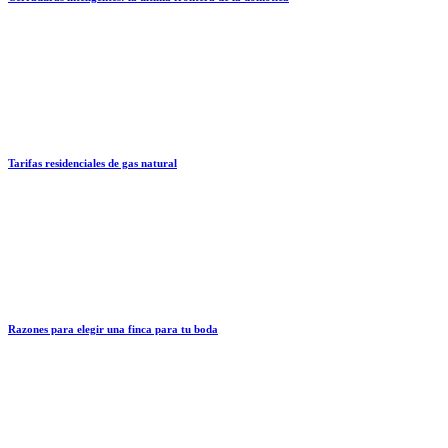
Tarifas residenciales de gas natural
Razones para elegir una finca para tu boda