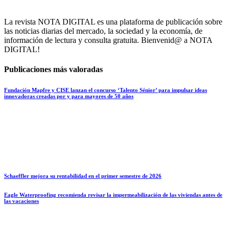
La revista NOTA DIGITAL es una plataforma de publicación sobre
las noticias diarias del mercado, la sociedad y la economía, de
información de lectura y consulta gratuita. Bienvenid@ a NOTA
DIGITAL!
Publicaciones más valoradas
Fundación Mapfre y CISE lanzan el concurso ‘Talento Sénior’ para impulsar ideas
innovadoras creadas por y para mayores de 50 años
Schaeffler mejora su rentabilidad en el primer semestre de 2026
Eagle Waterproofing recomienda revisar la impermeabilización de las viviendas antes de
las vacaciones