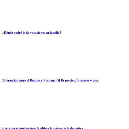
¿Dónde podré ir de vacaciones en familia?
Diferencias entre el Butano y Propano GLP: precios, formatos y usos
Cerraduras inteligentes: la última frontera de la domótica