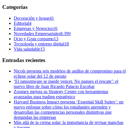
Categorías
Decoración y hogar
41
Editorial
4
Empresas y Negocios
16
Novedades Empresariales
8.399
Ocio y Gran consumo
13
Tecnología y entorno digital
18
Vida saludable
15
Entradas recientes
Nicols presenta seis modelos de anillos de compromiso para el
eclipse solar del 12 de agosto
‘El ransomware se puede vencer. No pagues el rescate’: el
nuevo libro de Juan Ricardo Palacio Escobar
Zoomex mejora su Strategy Center con herramientas
avanzadas para trading estratégico
Harvard Business Impact presenta ‘Essential Skill Suites’: un
nuevo enfoque sobre cómo los estudiantes aprenden y
desarrollan las competencias personales distintivas que
demandan las empresas
Más allá de la crema solar: la importancia de revisar manchas
y lunares