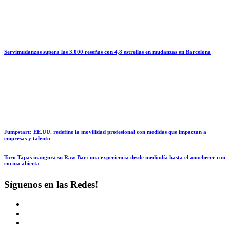
Servimudanzas supera las 3.000 reseñas con 4,8 estrellas en mudanzas en Barcelona
Jumpstart: EE.UU. redefine la movilidad profesional con medidas que impactan a
empresas y talento
Toro Tapas inaugura su Raw Bar: una experiencia desde mediodía hasta el anochecer con
cocina abierta
Síguenos en las Redes!