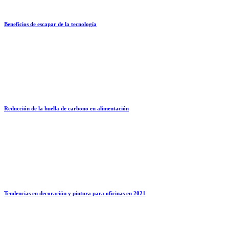
Beneficios de escapar de la tecnología
Reducción de la huella de carbono en alimentación
Tendencias en decoración y pintura para oficinas en 2021