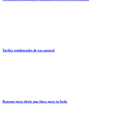
Tarifas residenciales de gas natural
Razones para elegir una finca para tu boda