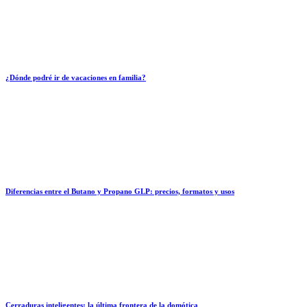
¿Dónde podré ir de vacaciones en familia?
Diferencias entre el Butano y Propano GLP: precios, formatos y usos
Cerraduras inteligentes: la última frontera de la domótica