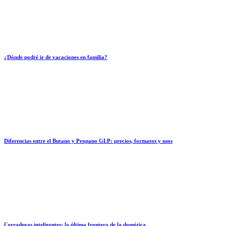
¿Dónde podré ir de vacaciones en familia?
Diferencias entre el Butano y Propano GLP: precios, formatos y usos
Cerraduras inteligentes: la última frontera de la domótica