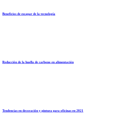
Beneficios de escapar de la tecnología
Reducción de la huella de carbono en alimentación
Tendencias en decoración y pintura para oficinas en 2021