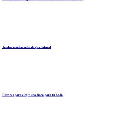
Tarifas residenciales de gas natural
Razones para elegir una finca para tu boda