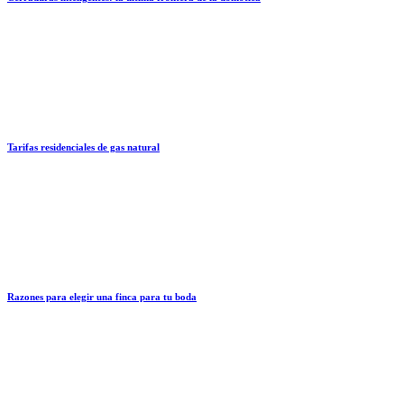
Tarifas residenciales de gas natural
Razones para elegir una finca para tu boda