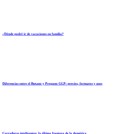
¿Dónde podré ir de vacaciones en familia?
Diferencias entre el Butano y Propano GLP: precios, formatos y usos
Cerraduras inteligentes: la última frontera de la domótica