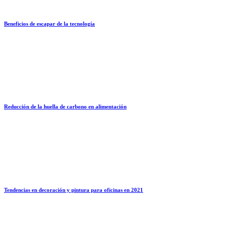
Beneficios de escapar de la tecnología
Reducción de la huella de carbono en alimentación
Tendencias en decoración y pintura para oficinas en 2021