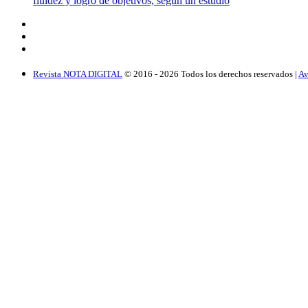
fluidez y logro de objetivos, según un estudio
Revista NOTA DIGITAL
© 2016 -
2026
Todos los derechos reservados |
Av