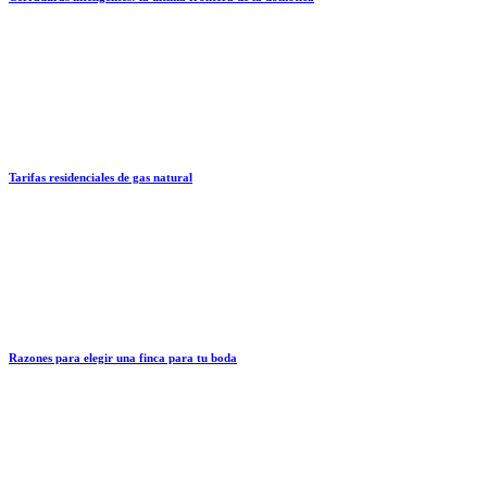
Tarifas residenciales de gas natural
Razones para elegir una finca para tu boda