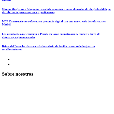
Martín Mingorance Abogados consolida su posición como despacho de abogados Málaga
de referencia para empresas y particulares
MBF Construcciones refuerza su presencia digital con una nueva web de reformas en
Madrid
Los estudiantes que cambian a Preply mejoran su motivación, fluidez y logro de
objetivos, según un estudio
Brisas del Estrecho abastece a la hostelería de Sevilla conectando lonjas con
establecimientos
Sobre nosotros