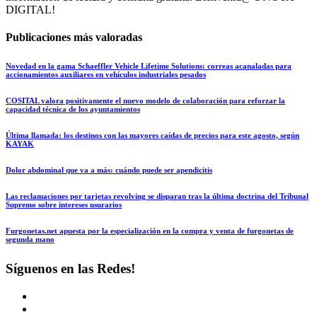
DIGITAL!
Publicaciones más valoradas
Novedad en la gama Schaeffler Vehicle Lifetime Solutions: correas acanaladas para
accionamientos auxiliares en vehículos industriales pesados
COSITAL valora positivamente el nuevo modelo de colaboración para reforzar la
capacidad técnica de los ayuntamientos
Última llamada: los destinos con las mayores caídas de precios para este agosto, según
KAYAK
Dolor abdominal que va a más: cuándo puede ser apendicitis
Las reclamaciones por tarjetas revolving se disparan tras la última doctrina del Tribunal
Supremo sobre intereses usurarios
Furgonetas.net apuesta por la especialización en la compra y venta de furgonetas de
segunda mano
Síguenos en las Redes!