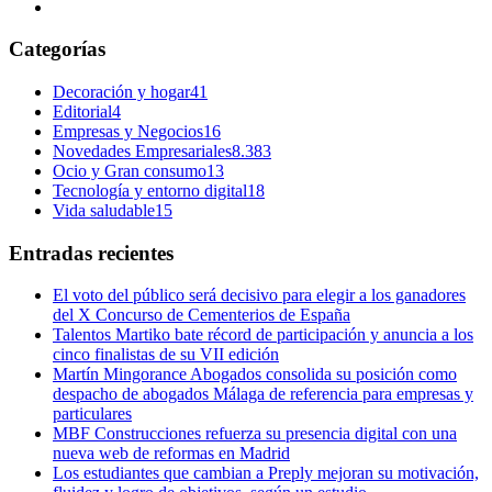
Categorías
Decoración y hogar
41
Editorial
4
Empresas y Negocios
16
Novedades Empresariales
8.383
Ocio y Gran consumo
13
Tecnología y entorno digital
18
Vida saludable
15
Entradas recientes
El voto del público será decisivo para elegir a los ganadores
del X Concurso de Cementerios de España
Talentos Martiko bate récord de participación y anuncia a los
cinco finalistas de su VII edición
Martín Mingorance Abogados consolida su posición como
despacho de abogados Málaga de referencia para empresas y
particulares
MBF Construcciones refuerza su presencia digital con una
nueva web de reformas en Madrid
Los estudiantes que cambian a Preply mejoran su motivación,