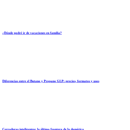
¿Dónde podré ir de vacaciones en familia?
Diferencias entre el Butano y Propano GLP: precios, formatos y usos
Cerraduras inteligentes: la última frontera de la domótica