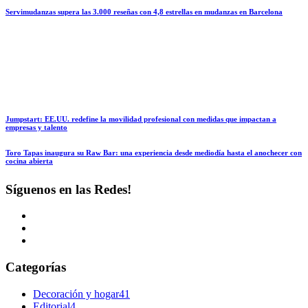
Servimudanzas supera las 3.000 reseñas con 4,8 estrellas en mudanzas en Barcelona
Jumpstart: EE.UU. redefine la movilidad profesional con medidas que impactan a
empresas y talento
Toro Tapas inaugura su Raw Bar: una experiencia desde mediodía hasta el anochecer con
cocina abierta
Síguenos en las Redes!
Categorías
Decoración y hogar
41
Editorial
4