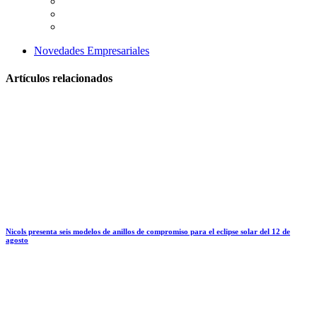
Novedades Empresariales
Artículos relacionados
Nicols presenta seis modelos de anillos de compromiso para el eclipse solar del 12 de
agosto