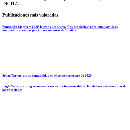
DIGITAL!
Publicaciones más valoradas
Fundación Mapfre y CISE lanzan el concurso ‘Talento Sénior’ para impulsar ideas
innovadoras creadas por y para mayores de 50 años
Schaeffler mejora su rentabilidad en el primer semestre de 2026
Eagle Waterproofing recomienda revisar la impermeabilización de las viviendas antes de
las vacaciones