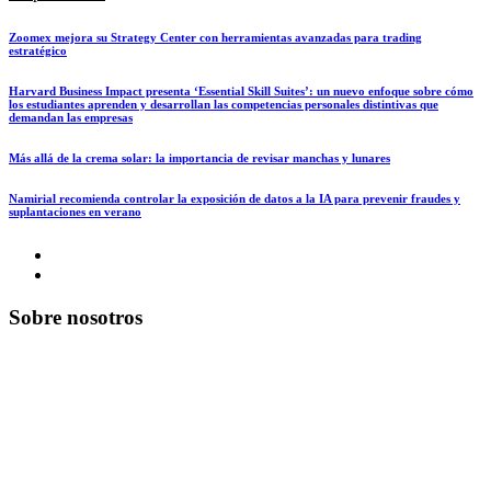
Zoomex mejora su Strategy Center con herramientas avanzadas para trading
estratégico
Harvard Business Impact presenta ‘Essential Skill Suites’: un nuevo enfoque sobre cómo
los estudiantes aprenden y desarrollan las competencias personales distintivas que
demandan las empresas
Más allá de la crema solar: la importancia de revisar manchas y lunares
Namirial recomienda controlar la exposición de datos a la IA para prevenir fraudes y
suplantaciones en verano
Sobre nosotros