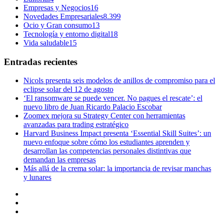
Empresas y Negocios
16
Novedades Empresariales
8.399
Ocio y Gran consumo
13
Tecnología y entorno digital
18
Vida saludable
15
Entradas recientes
Nicols presenta seis modelos de anillos de compromiso para el
eclipse solar del 12 de agosto
‘El ransomware se puede vencer. No pagues el rescate’: el
nuevo libro de Juan Ricardo Palacio Escobar
Zoomex mejora su Strategy Center con herramientas
avanzadas para trading estratégico
Harvard Business Impact presenta ‘Essential Skill Suites’: un
nuevo enfoque sobre cómo los estudiantes aprenden y
desarrollan las competencias personales distintivas que
demandan las empresas
Más allá de la crema solar: la importancia de revisar manchas
y lunares