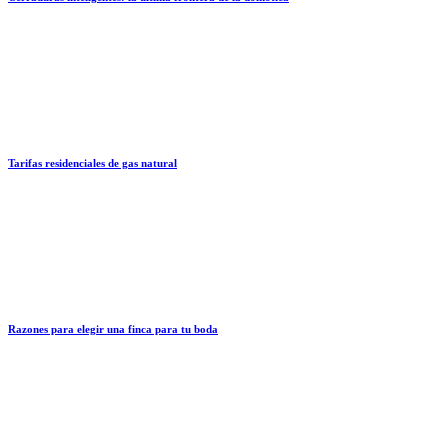
Tarifas residenciales de gas natural
Razones para elegir una finca para tu boda