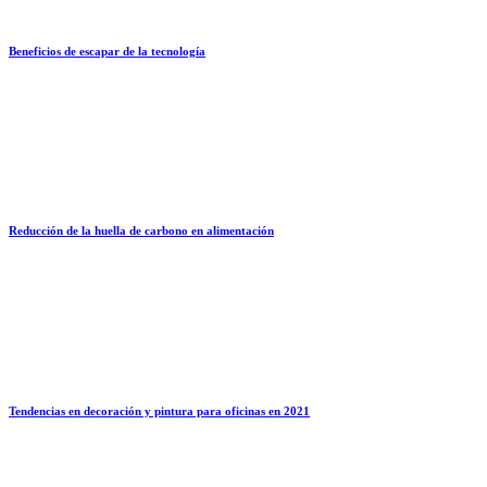
Beneficios de escapar de la tecnología
Reducción de la huella de carbono en alimentación
Tendencias en decoración y pintura para oficinas en 2021