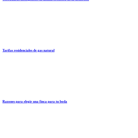
Tarifas residenciales de gas natural
Razones para elegir una finca para tu boda