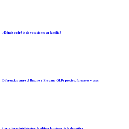
¿Dónde podré ir de vacaciones en familia?
Diferencias entre el Butano y Propano GLP: precios, formatos y usos
Cerraduras inteligentes: la última frontera de la domótica