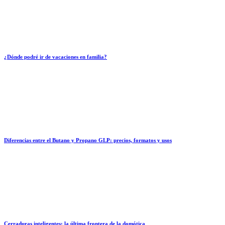
¿Dónde podré ir de vacaciones en familia?
Diferencias entre el Butano y Propano GLP: precios, formatos y usos
Cerraduras inteligentes: la última frontera de la domótica