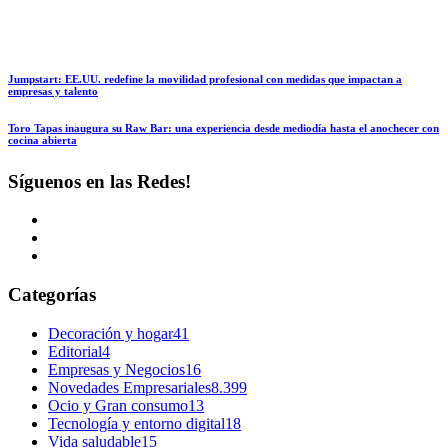
Jumpstart: EE.UU. redefine la movilidad profesional con medidas que impactan a
empresas y talento
Toro Tapas inaugura su Raw Bar: una experiencia desde mediodía hasta el anochecer con
cocina abierta
Síguenos en las Redes!
Categorías
Decoración y hogar
41
Editorial
4
Empresas y Negocios
16
Novedades Empresariales
8.399
Ocio y Gran consumo
13
Tecnología y entorno digital
18
Vida saludable
15