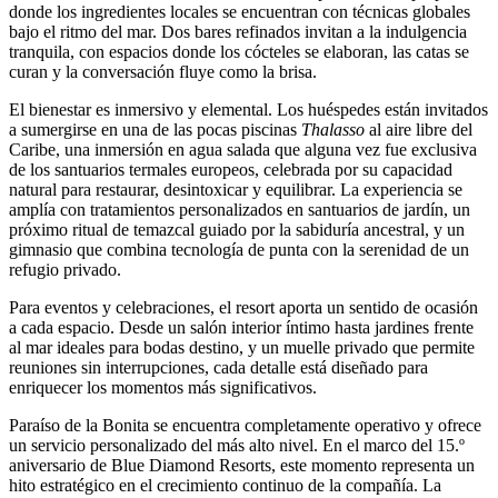
donde los ingredientes locales se encuentran con técnicas globales
bajo el ritmo del mar. Dos bares refinados invitan a la indulgencia
tranquila, con espacios donde los cócteles se elaboran, las catas se
curan y la conversación fluye como la brisa.
El bienestar es inmersivo y elemental. Los huéspedes están invitados
a sumergirse en una de las pocas piscinas
Thalasso
al aire libre del
Caribe, una inmersión en agua salada que alguna vez fue exclusiva
de los santuarios termales europeos, celebrada por su capacidad
natural para restaurar, desintoxicar y equilibrar. La experiencia se
amplía con tratamientos personalizados en santuarios de jardín, un
próximo ritual de temazcal guiado por la sabiduría ancestral, y un
gimnasio que combina tecnología de punta con la serenidad de un
refugio privado.
Para eventos y celebraciones, el resort aporta un sentido de ocasión
a cada espacio. Desde un salón interior íntimo hasta jardines frente
al mar ideales para bodas destino, y un muelle privado que permite
reuniones sin interrupciones, cada detalle está diseñado para
enriquecer los momentos más significativos.
Paraíso de la Bonita se encuentra completamente operativo y ofrece
un servicio personalizado del más alto nivel. En el marco del 15.º
aniversario de Blue Diamond Resorts, este momento representa un
hito estratégico en el crecimiento continuo de la compañía. La