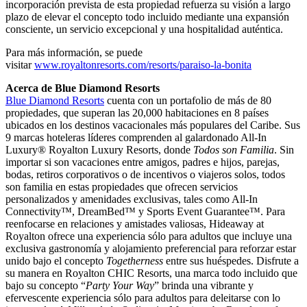
incorporación prevista de esta propiedad refuerza su visión a largo
plazo de elevar el concepto todo incluido mediante una expansión
consciente, un servicio excepcional y una hospitalidad auténtica.
Para más información, se puede
visitar
www.royaltonresorts.com/resorts/paraiso-la-bonita
Acerca de Blue Diamond Resorts
Blue Diamond Resorts
cuenta con un portafolio de más de 80
propiedades, que superan las 20,000 habitaciones en 8 países
ubicados en los destinos vacacionales más populares del Caribe. Sus
9 marcas hoteleras líderes comprenden al galardonado All-In
Luxury® Royalton Luxury Resorts, donde
Todos son Familia
. Sin
importar si son vacaciones entre amigos, padres e hijos, parejas,
bodas, retiros corporativos o de incentivos o viajeros solos, todos
son familia en estas propiedades que ofrecen servicios
personalizados y amenidades exclusivas, tales como All-In
Connectivity™, DreamBed™ y Sports Event Guarantee™. Para
reenfocarse en relaciones y amistades valiosas, Hideaway at
Royalton ofrece una experiencia sólo para adultos que incluye una
exclusiva gastronomía y alojamiento preferencial para reforzar estar
unido bajo el concepto
Togetherness
entre sus huéspedes. Disfrute a
su manera en Royalton CHIC Resorts, una marca todo incluido que
bajo su concepto “
Party
Your
Way
” brinda una vibrante y
efervescente experiencia sólo para adultos para deleitarse con lo