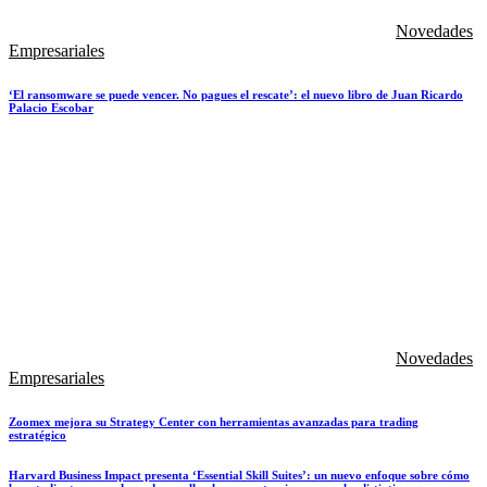
Novedades
Empresariales
‘El ransomware se puede vencer. No pagues el rescate’: el nuevo libro de Juan Ricardo
Palacio Escobar
Novedades
Empresariales
Zoomex mejora su Strategy Center con herramientas avanzadas para trading
estratégico
Harvard Business Impact presenta ‘Essential Skill Suites’: un nuevo enfoque sobre cómo