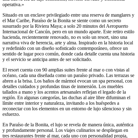
operativa.»
Situado en un enclave privilegiado entre una reserva de manglares y
el Mar Caribe, Paraíso de la Bonita se siente como un secreto
susurrado por la Riviera Maya; a solo 20 minutos del Aeropuerto
Internacional de Cancún, pero en un mundo aparte. Este retiro estilo
hacienda, recientemente renovado, no es solo un resort, sino una
narrativa viva de herencia, arte y alma. Inspirado en la historia local
y redefinido con un diseño sofisticado contemporáneo, ofrece un
sentido de lugar poco común, donde cada detalle cuenta una historia
y el servicio se anticipa antes de ser solicitado.
El resort cuenta con 90 amplias suites frente al mar o con vistas al
océano, cada una diseñada como un paraíso privado. Las terrazas se
abren a la brisa. Los baños de mármol evocan un spa personal, con
detalles cuidados y profundas tinas de inmersión. Los muebles
tallados a mano y los acentos artesanales reflejan el legado de la
región. En algunas categorías, las duchas al aire libre difuminan el
límite entre interior y naturaleza, invitando a los huéspedes a
reconectar con los elementos en un entorno de lujo silencioso y sin
esfuerzo.
En Paraíso de la Bonita, el lujo se revela de manera única, auténtica
y profundamente personal. Los viajes culinarios se despliegan en
tres restaurantes frente al mar, cada uno con personalidad propia,