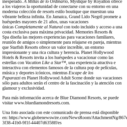
inesperado.
A Millas de lo Ordinario
, Mystique by Royalton ofrece
a los viajeros la oportunidad de conectarse con su entorno en una
moderna colección de resorts estilo boutique que muestran una
vibrante belleza infinita. En Jamaica, Grand Lido Negril promete a
huéspedes mayores de 21 años, unas vacaciones
únicas
Completamente al Natural
con todo incluido y acceso a una
costa exclusiva para máxima privacidad. Memories Resorts &
Spa diseña las mejores experiencias para vacaciones familiares,
reunión de amigos o simplemente para relajarse en pareja, mientras
que Starfish Resorts ofrece un valor increíble, un entorno
impresionante y una rica cultura y herencia. Planet Hollywood
Hotels & Resorts invita a los huéspedes a vacacionar como las
estrellas con
Vacation
Like
a
Star
™,
una experiencia atractiva e
interactiva con elementos famosos de la cultura pop de películas,
música y deportes icónicos, mientras
Escape de los
Paparazzi
en Planet Hollywood Adult Scene donde sus vacaciones
sólo para adultos serán el centro de la fascinación y la atención con
glamour y exclusividad.
Para más información acerca de Blue Diamond Resorts, se puede
visitar www.bluediamondresorts.com.
Una foto asociada con este comunicado de prensa está disponible
en: https://www.globenewswire.com/NewsRoom/AttachmentNg/867
3f38-41b0-9f1f-44407d6358ff/es