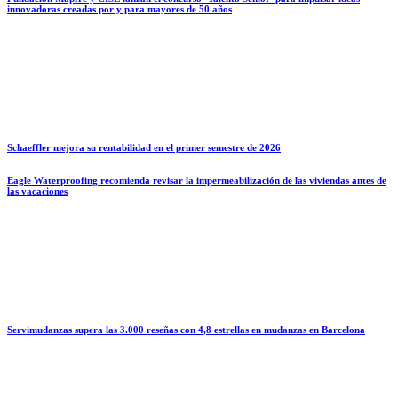
innovadoras creadas por y para mayores de 50 años
Schaeffler mejora su rentabilidad en el primer semestre de 2026
Eagle Waterproofing recomienda revisar la impermeabilización de las viviendas antes de
las vacaciones
Servimudanzas supera las 3.000 reseñas con 4,8 estrellas en mudanzas en Barcelona