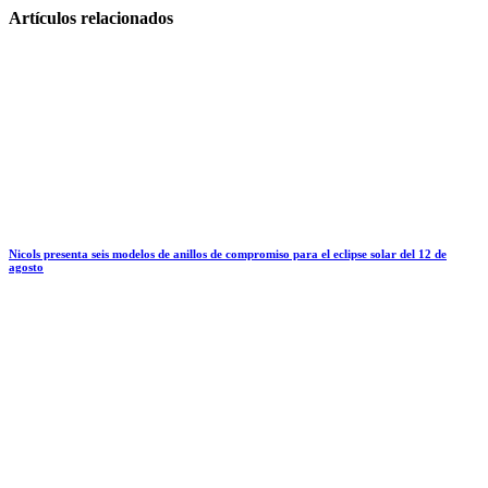
Artículos relacionados
Nicols presenta seis modelos de anillos de compromiso para el eclipse solar del 12 de
agosto