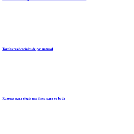
Tarifas residenciales de gas natural
Razones para elegir una finca para tu boda