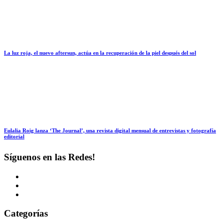
La luz roja, el nuevo aftersun, actúa en la recuperación de la piel después del sol
Eulalia Roig lanza ‘The Journal’, una revista digital mensual de entrevistas y fotografía
editorial
Síguenos en las Redes!
Categorías