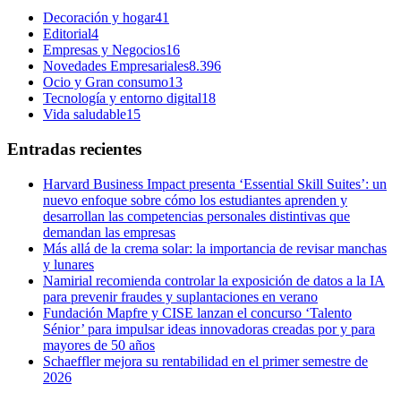
Decoración y hogar
41
Editorial
4
Empresas y Negocios
16
Novedades Empresariales
8.396
Ocio y Gran consumo
13
Tecnología y entorno digital
18
Vida saludable
15
Entradas recientes
Harvard Business Impact presenta ‘Essential Skill Suites’: un
nuevo enfoque sobre cómo los estudiantes aprenden y
desarrollan las competencias personales distintivas que
demandan las empresas
Más allá de la crema solar: la importancia de revisar manchas
y lunares
Namirial recomienda controlar la exposición de datos a la IA
para prevenir fraudes y suplantaciones en verano
Fundación Mapfre y CISE lanzan el concurso ‘Talento
Sénior’ para impulsar ideas innovadoras creadas por y para
mayores de 50 años
Schaeffler mejora su rentabilidad en el primer semestre de
2026