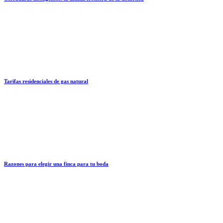
Tarifas residenciales de gas natural
Razones para elegir una finca para tu boda