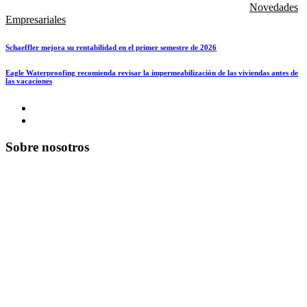
Novedades
Empresariales
Schaeffler mejora su rentabilidad en el primer semestre de 2026
Eagle Waterproofing recomienda revisar la impermeabilización de las viviendas antes de
las vacaciones
Sobre nosotros