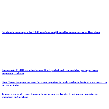
Servimudanzas supera las 3.000 reseñas con 4,8 estrellas en mudanzas en Barcelona
Jumpstart: EE.UU. redefine la movilidad profesional con medidas que impactan a
empresas y talento
Toro Tapas inaugura su Raw Bar: una experiencia desde mediodía hasta el anochecer con
cocina abierta
El nuevo mapa de zonas tensionadas abre nuevos frentes legales para propietarios e
inquilinos en Cataluña