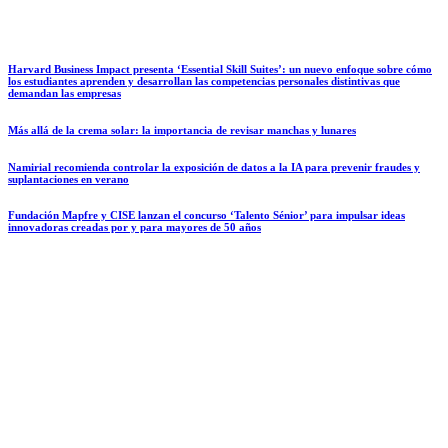
Harvard Business Impact presenta ‘Essential Skill Suites’: un nuevo enfoque sobre cómo
los estudiantes aprenden y desarrollan las competencias personales distintivas que
demandan las empresas
Más allá de la crema solar: la importancia de revisar manchas y lunares
Namirial recomienda controlar la exposición de datos a la IA para prevenir fraudes y
suplantaciones en verano
Fundación Mapfre y CISE lanzan el concurso ‘Talento Sénior’ para impulsar ideas
innovadoras creadas por y para mayores de 50 años