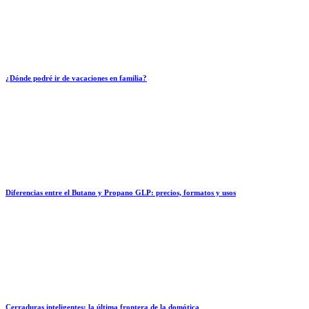
¿Dónde podré ir de vacaciones en familia?
Diferencias entre el Butano y Propano GLP: precios, formatos y usos
Cerraduras inteligentes: la última frontera de la domótica