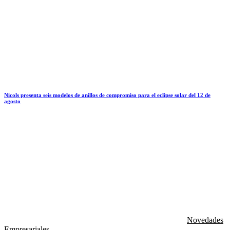
Nicols presenta seis modelos de anillos de compromiso para el eclipse solar del 12 de
agosto
Novedades
Empresariales