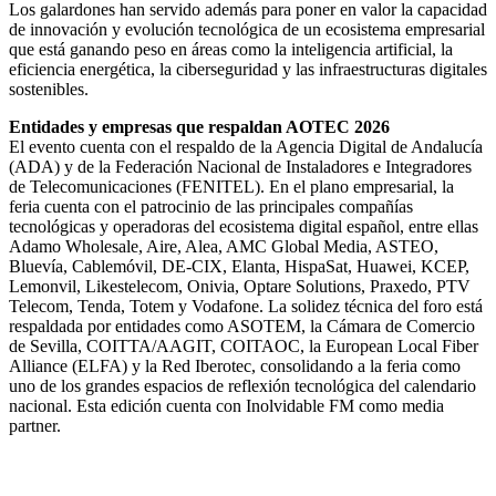
Los galardones han servido además para poner en valor la capacidad
de innovación y evolución tecnológica de un ecosistema empresarial
que está ganando peso en áreas como la inteligencia artificial, la
eficiencia energética, la ciberseguridad y las infraestructuras digitales
sostenibles.
Entidades y empresas que respaldan AOTEC 2026
El evento cuenta con el respaldo de la Agencia Digital de Andalucía
(ADA) y de la Federación Nacional de Instaladores e Integradores
de Telecomunicaciones (FENITEL). En el plano empresarial, la
feria cuenta con el patrocinio de las principales compañías
tecnológicas y operadoras del ecosistema digital español, entre ellas
Adamo Wholesale, Aire, Alea, AMC Global Media, ASTEO,
Bluevía, Cablemóvil, DE-CIX, Elanta, HispaSat, Huawei, KCEP,
Lemonvil, Likestelecom, Onivia, Optare Solutions, Praxedo, PTV
Telecom, Tenda, Totem y Vodafone. La solidez técnica del foro está
respaldada por entidades como ASOTEM, la Cámara de Comercio
de Sevilla, COITTA/AAGIT, COITAOC, la European Local Fiber
Alliance (ELFA) y la Red Iberotec, consolidando a la feria como
uno de los grandes espacios de reflexión tecnológica del calendario
nacional. Esta edición cuenta con Inolvidable FM como media
partner.