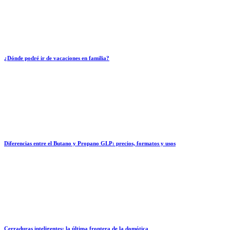
¿Dónde podré ir de vacaciones en familia?
Diferencias entre el Butano y Propano GLP: precios, formatos y usos
Cerraduras inteligentes: la última frontera de la domótica