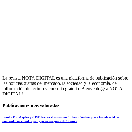
La revista NOTA DIGITAL es una plataforma de publicación sobre
las noticias diarias del mercado, la sociedad y la economía, de
información de lectura y consulta gratuita. Bienvenid@ a NOTA
DIGITAL!
Publicaciones más valoradas
Fundación Mapfre y CISE lanzan el concurso ‘Talento Sénior’ para impulsar ideas
innovadoras creadas por y para mayores de 50 años