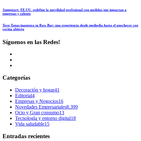
Jumpstart: EE.UU. redefine la movilidad profesional con medidas que impactan a
empresas y talento
Toro Tapas inaugura su Raw Bar: una experiencia desde mediodía hasta el anochecer con
cocina abierta
Síguenos en las Redes!
Categorías
Decoración y hogar
41
Editorial
4
Empresas y Negocios
16
Novedades Empresariales
8.399
Ocio y Gran consumo
13
Tecnología y entorno digital
18
Vida saludable
15
Entradas recientes