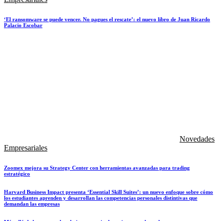
‘El ransomware se puede vencer. No pagues el rescate’: el nuevo libro de Juan Ricardo
Palacio Escobar
Novedades
Empresariales
Zoomex mejora su Strategy Center con herramientas avanzadas para trading
estratégico
Harvard Business Impact presenta ‘Essential Skill Suites’: un nuevo enfoque sobre cómo
los estudiantes aprenden y desarrollan las competencias personales distintivas que
demandan las empresas