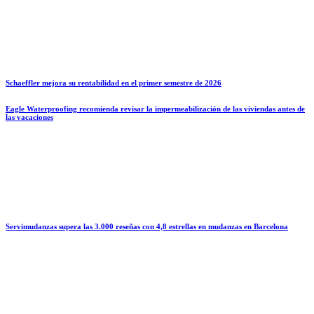
Schaeffler mejora su rentabilidad en el primer semestre de 2026
Eagle Waterproofing recomienda revisar la impermeabilización de las viviendas antes de
las vacaciones
Servimudanzas supera las 3.000 reseñas con 4,8 estrellas en mudanzas en Barcelona