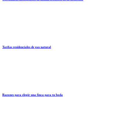
Tarifas residenciales de gas natural
Razones para elegir una finca para tu boda