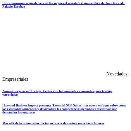
‘El ransomware se puede vencer. No pagues el rescate’: el nuevo libro de Juan Ricardo
Palacio Escobar
Novedades
Empresariales
Zoomex mejora su Strategy Center con herramientas avanzadas para trading
estratégico
Harvard Business Impact presenta ‘Essential Skill Suites’: un nuevo enfoque sobre cómo
los estudiantes aprenden y desarrollan las competencias personales distintivas que
demandan las empresas
Más allá de la crema solar: la importancia de revisar manchas y lunares