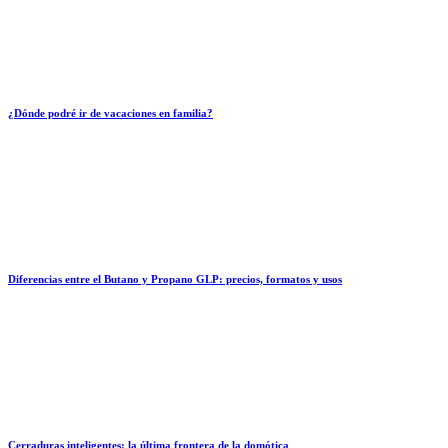
¿Dónde podré ir de vacaciones en familia?
Diferencias entre el Butano y Propano GLP: precios, formatos y usos
Cerraduras inteligentes: la última frontera de la domótica