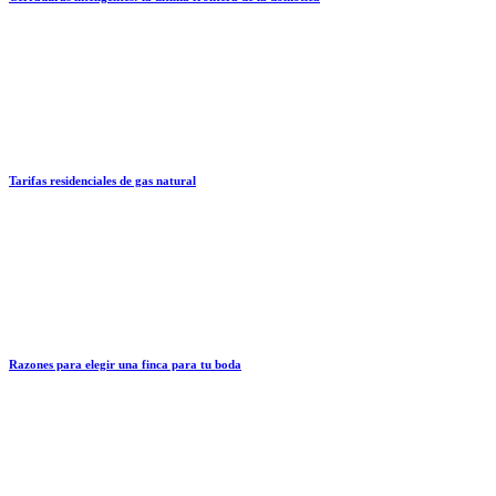
Tarifas residenciales de gas natural
Razones para elegir una finca para tu boda