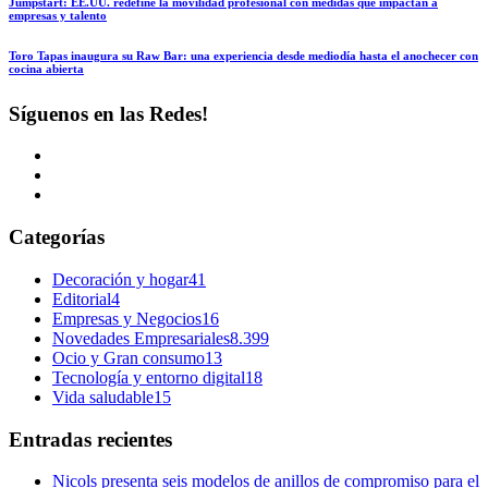
Jumpstart: EE.UU. redefine la movilidad profesional con medidas que impactan a
empresas y talento
Toro Tapas inaugura su Raw Bar: una experiencia desde mediodía hasta el anochecer con
cocina abierta
Síguenos en las Redes!
Categorías
Decoración y hogar
41
Editorial
4
Empresas y Negocios
16
Novedades Empresariales
8.399
Ocio y Gran consumo
13
Tecnología y entorno digital
18
Vida saludable
15
Entradas recientes
Nicols presenta seis modelos de anillos de compromiso para el