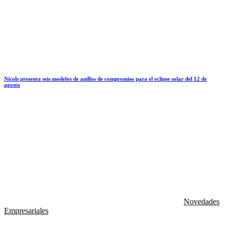
Nicols presenta seis modelos de anillos de compromiso para el eclipse solar del 12 de
agosto
Novedades
Empresariales