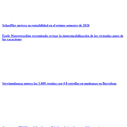
Schaeffler mejora su rentabilidad en el primer semestre de 2026
Eagle Waterproofing recomienda revisar la impermeabilización de las viviendas antes de
las vacaciones
Servimudanzas supera las 3.000 reseñas con 4,8 estrellas en mudanzas en Barcelona