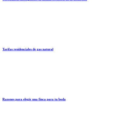
Tarifas residenciales de gas natural
Razones para elegir una finca para tu boda