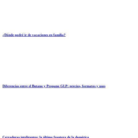
¿Dónde podré ir de vacaciones en familia?
Diferencias entre el Butano y Propano GLP: precios, formatos y usos
Cerraduras inteligentes: la última frontera de la domótica