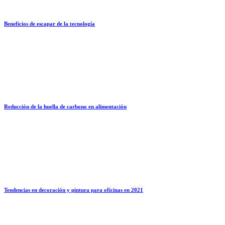
Beneficios de escapar de la tecnología
Reducción de la huella de carbono en alimentación
Tendencias en decoración y pintura para oficinas en 2021