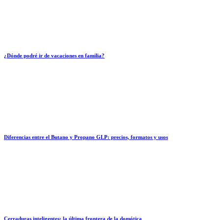
¿Dónde podré ir de vacaciones en familia?
Diferencias entre el Butano y Propano GLP: precios, formatos y usos
Cerraduras inteligentes: la última frontera de la domótica