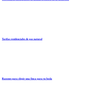
Tarifas residenciales de gas natural
Razones para elegir una finca para tu boda