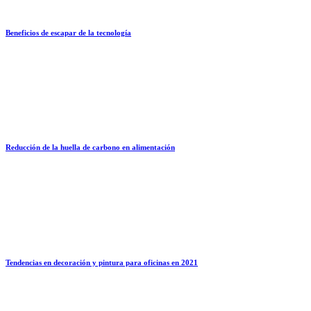
Beneficios de escapar de la tecnología
Reducción de la huella de carbono en alimentación
Tendencias en decoración y pintura para oficinas en 2021