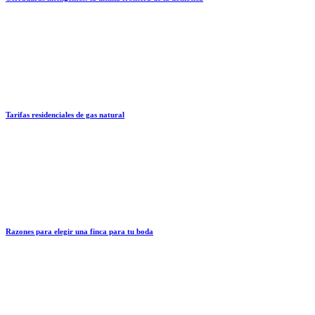
Tarifas residenciales de gas natural
Razones para elegir una finca para tu boda