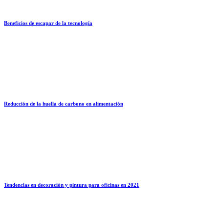
Beneficios de escapar de la tecnología
Reducción de la huella de carbono en alimentación
Tendencias en decoración y pintura para oficinas en 2021