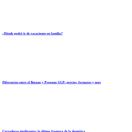
¿Dónde podré ir de vacaciones en familia?
Diferencias entre el Butano y Propano GLP: precios, formatos y usos
Cerraduras inteligentes: la última frontera de la domótica